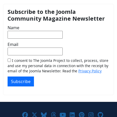
Subscribe to the Joomla
Community Magazine Newsletter
Name
Email
I consent to The Joomla Project to collect, process, store
and use my personal data in connection with the receipt by
email of the Joomla Newsletter. Read the
Privacy Policy
Subscribe
Joomla! on Facebook
Joomla! on X
Joomla! on Bluesky
Joomla! on Threads
Joomla! on YouTub
Joomla! on Link
Joomla! on P
Joomla! 
Joom