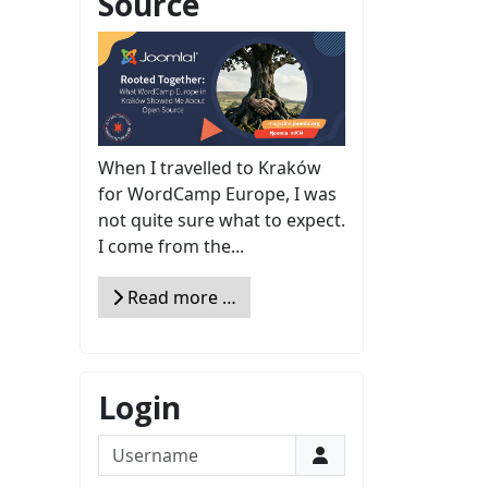
Source
When I travelled to Kraków
for WordCamp Europe, I was
not quite sure what to expect.
I come from the...
Read more …
Login
Username