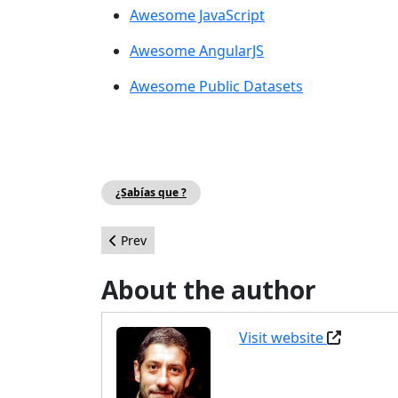
Awesome JavaScript
Awesome AngularJS
Awesome Public Datasets
¿Sabías que ?
Previous article: Presentación del Editor
Prev
About the author
Visit website