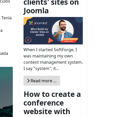
clients' sites on
culos
Joomla
. Tenía
 a
When I started SoftForge, I
amada
was maintaining my own
content management system.
I say "system"; it...
Read more …
How to create a
conference
website with