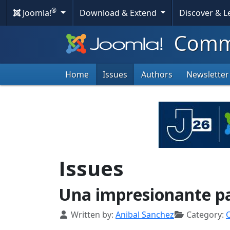
®
Joomla!
Download & Extend
Discover & 
Commu
Home
Issues
Authors
Newsletter
Issues
Una impresionante pa
Details
Written by:
Anibal Sanchez
Category: