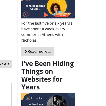
For the last five or six years I
have spent a week every
summer in Athens with
Nicholas...
Read more …
I've Been Hiding
Next article: Primer charla online del JUG Ciudad de México
Next
Things on
Websites for
Years