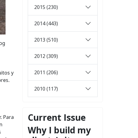
2015 (230)
2014 (443)
2013 (510)
log
2012 (309)
2011 (206)
itos y
bres.
2010 (117)
Current Issue
. Para
un
Why I build my
s