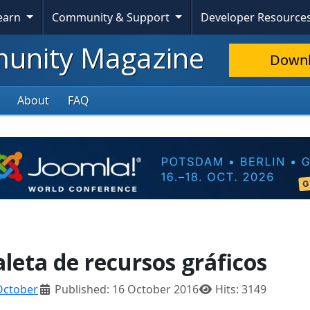
Learn
Community & Support
Developer Resource
nity Magazine
Down
About
FAQ
leta de recursos gráficos
October
Published: 16 October 2016
Hits: 3149