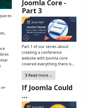
Joomla Core -
Part 3
 que es
es,
Part 1 of our series about
ace
creating a conference
ibres
website with Joomla core
estar
covered everything there is...
s
Read more …
If Joomla Could
 por
...