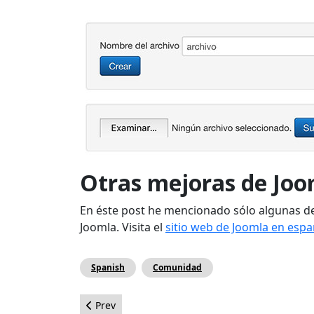
Otras mejoras de Joo
En éste post he mencionado sólo algunas de
Joomla. Visita el
sitio web de Joomla en espa
Spanish
Comunidad
Previous article: Haciendo Boletines con Acymail
Prev