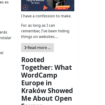
es es
I have a confession to make.
For as long as I can
remember, I've been hiding
arás
things on websites....
nstalar
Read more …
el
Rooted
Together: What
WordCamp
Europe in
Kraków Showed
Me About Open