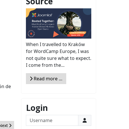
Source
When I travelled to Kraków
for WordCamp Europe, I was
not quite sure what to expect.
I come from the...
Read more …
ón de
Login
Username
Next article: Encuesta JCM 2016: estamos escuchando a la comuni
Next