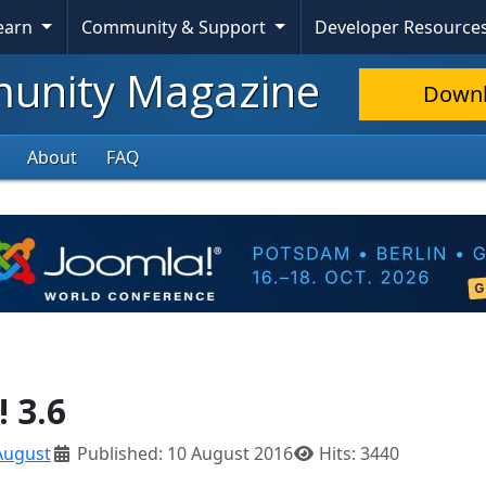
Learn
Community & Support
Developer Resource
nity Magazine
Down
About
FAQ
 3.6
August
Published: 10 August 2016
Hits: 3440