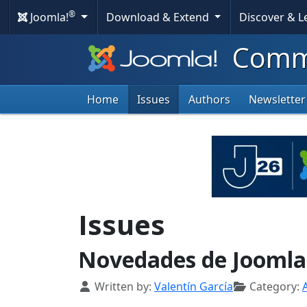
®
Joomla!
Download & Extend
Discover & 
Commu
Home
Issues
Authors
Newsletter
Issues
Novedades de Joomla!
Details
Written by:
Valentín García
Category: