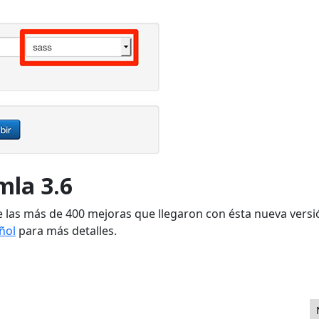
mla 3.6
 las más de 400 mejoras que llegaron con ésta nueva versi
ñol
para más detalles.
ing - Parte 1