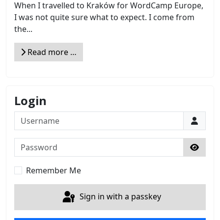
When I travelled to Kraków for WordCamp Europe,
I was not quite sure what to expect. I come from
the...
Read more …
Login
Username
Password
Show 
Remember Me
Sign in with a passkey