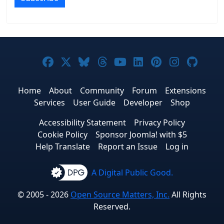
Joomla! on Facebook
Joomla! on X
Joomla! on Bluesky
Joomla! on Threads
Joomla! on YouTub
Joomla! on Link
Joomla! on P
Joomla! 
Joom
Home
About
Community
Forum
Extensions
Services
User Guide
Developer
Shop
Accessibility Statement
Privacy Policy
Cookie Policy
Sponsor Joomla! with $5
Help Translate
Report an Issue
Log in
A Digital Public Good.
© 2005 - 2026
Open Source Matters, Inc.
All Rights
Reserved.