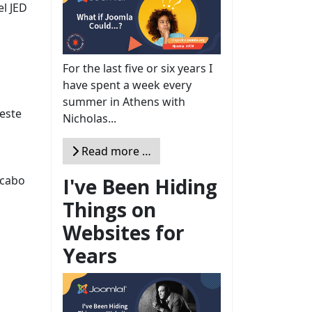
el JED
For the last five or six years I
have spent a week every
summer in Athens with
 este
Nicholas...
Read more …
acabo
I've Been Hiding
Things on
Websites for
Years