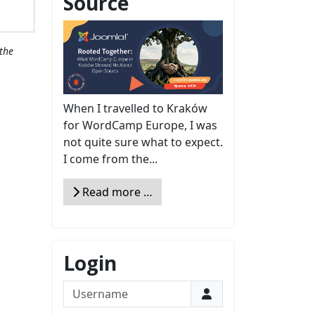
Source
the
When I travelled to Kraków
for WordCamp Europe, I was
not quite sure what to expect.
I come from the...
Read more …
Login
Username