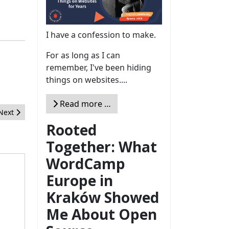
I have a confession to make.
For as long as I can
remember, I've been hiding
things on websites....
Read more …
Next article: Entre bambalinas. Como gestionar técnicamente un J
Next
Rooted
Together: What
WordCamp
Europe in
Kraków Showed
Me About Open