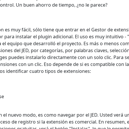
e control. Un buen ahorro de tiempo, ¿no le parece?
ión es muy fácil, sólo tiene que entrar en el Gestor de exten
r para instalar el plugin adicional. El uso es muy intuitivo - "
ra el equipo que desarrolló el proyecto. Es más o menos com
nes del JED, por categorías, por palabras claves, selección
iges puedes instalarlo directamente con un solo clic. Para s
ensiones con un clic. Eso depende de si es compatible con la
s identificar cuatro tipos de extensiones:
se
n el nuevo modo, es como navegar por el JED. Usted verá u
eso de registro si la extensión es comercial. En resumen, e
nsiones gratuitas, verá el botón "Instalar", lo que le permit