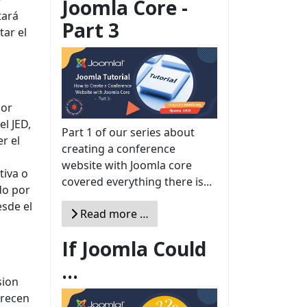
Joomla Core -
tará
Part 3
tar el
dor
el JED,
Part 1 of our series about
r el
creating a conference
website with Joomla core
tiva o
covered everything there is...
do por
esde el
Read more …
If Joomla Could
...
sion
arecen