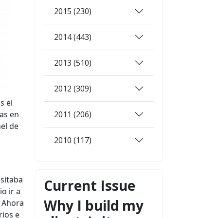
2015 (230)
2014 (443)
2013 (510)
2012 (309)
s el
2011 (206)
das en
nel de
2010 (117)
esitaba
Current Issue
o ir a
Why I build my
. Ahora
rios e