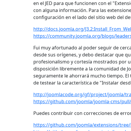
en el JED para que funcionen con el "Extensi
con alguna información. Para las extension
configuración en el lado del sitio web del de
http://docs.joomla.org/J3.2:Install_From_W
https://community.joomla.org/blogs/leaders
Fui muy afortunado al poder seguir de cerca
desde sus orígenes, y debo destacar que q
profesionalismo y cortesía mostrados por u
disposición libremente a la comunidad de J
seguramente le ahorrará mucho tiempo. El t
de testear la característica de "Instalar des
http://joomlacode.org/gf/project/joomla/t
https://github.com/joomla/joomla-cms/pull
Puedes contribuir con correcciones de errore
https://github.com/joomla/extensions/tree