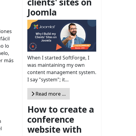
clients' sites on
Joomla
siones
fácil
o lo
elo,
When I started SoftForge, I
er más
was maintaining my own
content management system.
I say "system"; it...
Read more …
How to create a
conference
n
website with
l
e