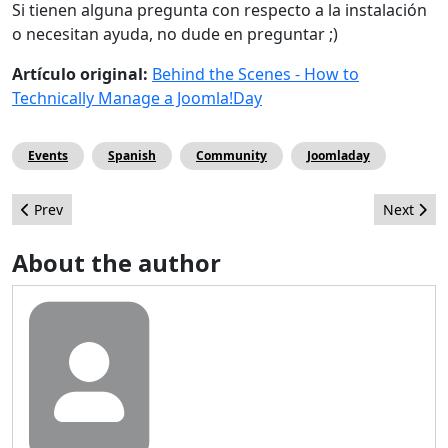
Si tienen alguna pregunta con respecto a la instalación
o necesitan ayuda, no dude en preguntar ;)
Artículo original:
Behind the Scenes - How to
Technically Manage a Joomla!Day
Events
Spanish
Community
Joomladay
Previous article: Joomla! 3.2 Nuevas características: Buscador d
Next artic
Prev
Next
About the author