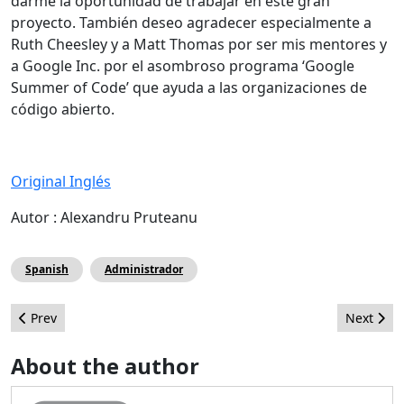
darme la oportunidad de trabajar en este gran
proyecto. También deseo agradecer especialmente a
Ruth Cheesley y a Matt Thomas por ser mis mentores y
a Google Inc. por el asombroso programa ‘Google
Summer of Code’ que ayuda a las organizaciones de
código abierto.
Original Inglés
Autor : Alexandru Pruteanu
Spanish
Administrador
Previous article: Sé freelancer decían. 10 Retos que debes vence
Next arti
Prev
Next
About the author