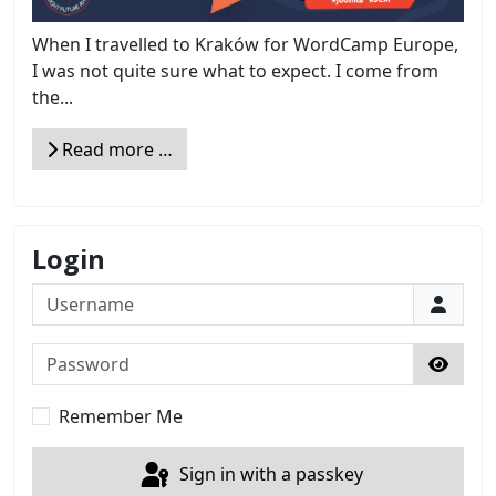
When I travelled to Kraków for WordCamp Europe,
I was not quite sure what to expect. I come from
the...
Read more …
Login
Username
Password
Show 
Remember Me
Sign in with a passkey