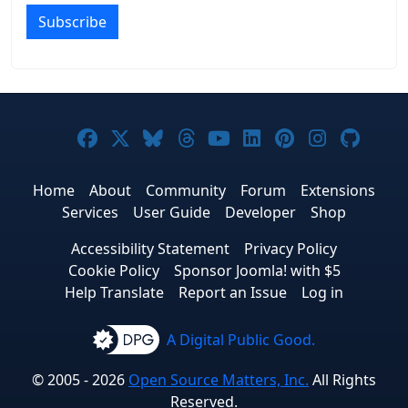
Subscribe
Joomla! on Facebook
Joomla! on X
Joomla! on Bluesky
Joomla! on Threads
Joomla! on YouTub
Joomla! on Link
Joomla! on P
Joomla! 
Joom
Home
About
Community
Forum
Extensions
Services
User Guide
Developer
Shop
Accessibility Statement
Privacy Policy
Cookie Policy
Sponsor Joomla! with $5
Help Translate
Report an Issue
Log in
A Digital Public Good.
© 2005 - 2026
Open Source Matters, Inc.
All Rights
Reserved.