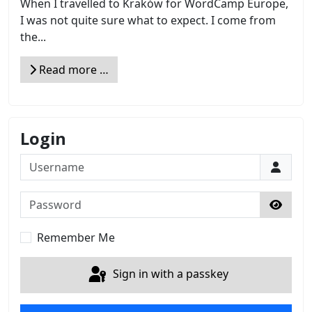
When I travelled to Kraków for WordCamp Europe,
I was not quite sure what to expect. I come from
the...
Read more …
Login
Username
Password
Show 
Remember Me
Sign in with a passkey