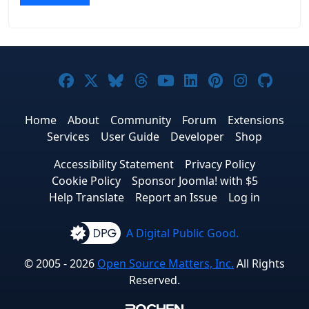
Joomla! on Facebook
Joomla! on X
Joomla! on Bluesky
Joomla! on Threads
Joomla! on YouTub
Joomla! on Link
Joomla! on P
Joomla! 
Joom
Home
About
Community
Forum
Extensions
Services
User Guide
Developer
Shop
Accessibility Statement
Privacy Policy
Cookie Policy
Sponsor Joomla! with $5
Help Translate
Report an Issue
Log in
A Digital Public Good.
© 2005 - 2026
Open Source Matters, Inc.
All Rights
Reserved.