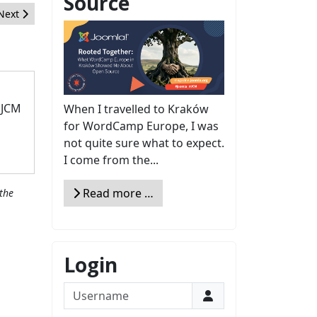
Source
Next article: Easy Tips for Using Blogging as a Lead Nurturer
Next
 JCM
When I travelled to Kraków
for WordCamp Europe, I was
not quite sure what to expect.
I come from the...
Read more …
the
Login
Username