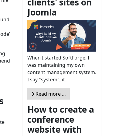
clients' sites on
 nie
Joomla
 und
Code'
ang
When I started SoftForge, I
mmend
was maintaining my own
content management system.
I say "system"; it...
Read more …
s
How to create a
conference
te
website with