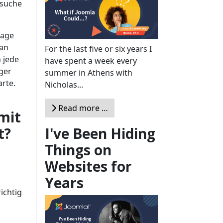
rsuche
Lage
 an
For the last five or six years I
 jede
have spent a week every
ger
summer in Athens with
arte.
Nicholas...
Read more …
mit
I've Been Hiding
t?
Things on
Websites for
Years
ichtig