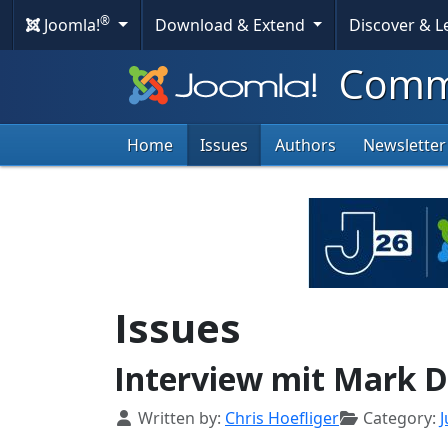
®
Joomla!
Download & Extend
Discover & 
Commu
Home
Issues
Authors
Newsletter
Issues
Interview mit Mark D
Details
Written by:
Chris Hoefliger
Category: