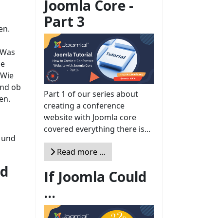
Joomla Core -
Part 3
en.
 Was
ie
 Wie
und ob
Part 1 of our series about
en.
creating a conference
website with Joomla core
covered everything there is...
n und
Read more …
nd
If Joomla Could
...