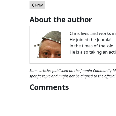
Previous article: How to Choose an Extension? Par
Prev
About the author
Chris lives and works i
He joined the Joomla! c
in the times of the 'old
He is also taking an act
Some articles published on the Joomla Community Ma
specific topic and might not be aligned to the officia
Comments