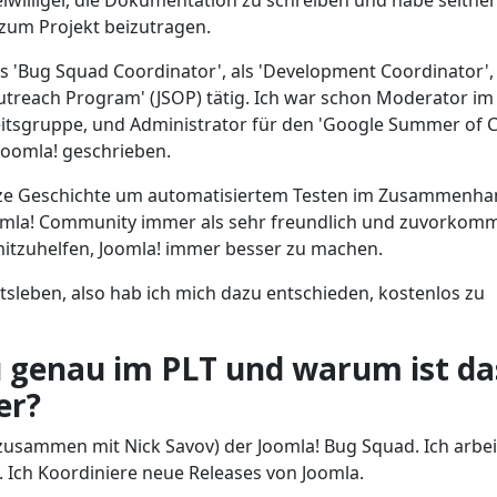
iwilliger, die Dokumentation zu schreiben und habe seither
zum Projekt beizutragen.
ls 'Bug Squad Coordinator', als 'Development Coordinator',
Outreach Program' (JSOP) tätig. Ich war schon Moderator im
itsgruppe, und Administrator für den 'Google Summer of 
Joomla! geschrieben.
ganze Geschichte um automatisiertem Testen im Zusammenh
oomla! Community immer als sehr freundlich und zuvorko
mitzuhelfen, Joomla! immer besser zu machen.
eitsleben, also hab ich mich dazu entschieden, kostenlos zu
 genau im PLT und warum ist da
er?
(zusammen mit Nick Savov) der Joomla! Bug Squad. Ich arbei
e. Ich Koordiniere neue Releases von Joomla.