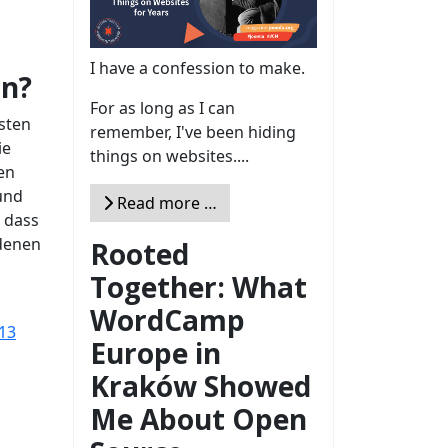
I have a confession to make.
rn?
For as long as I can
sten
remember, I've been hiding
ie
things on websites....
en
und
Read more …
, dass
idenen
Rooted
Together: What
WordCamp
13
Europe in
Kraków Showed
Me About Open