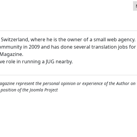
t 1: Selection Steps
n Switzerland, where he is the owner of a small web agency.
ommunity in 2009 and has done several translation jobs for
' Magazine.
ive role in running a JUG nearby.
gazine represent the personal opinion or experience of the Author on 
l position of the Joomla Project