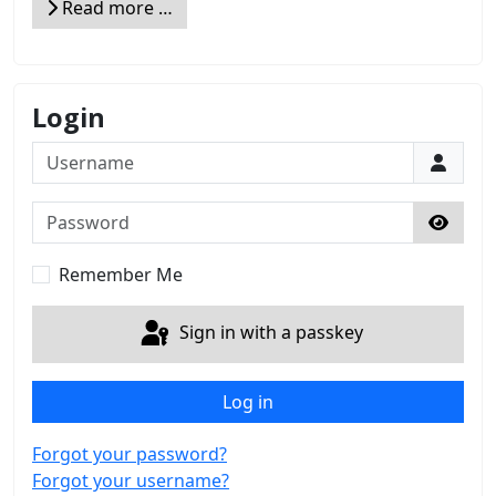
Read more …
Login
Username
Password
Show 
Remember Me
Sign in with a passkey
Log in
Forgot your password?
Forgot your username?