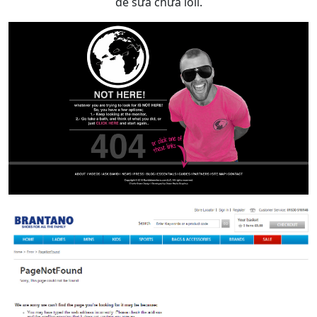
để sửa chữa lỗii.