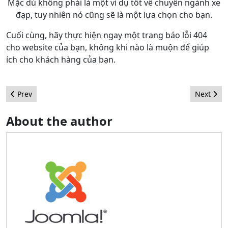
Mặc dù không phải là một ví dụ tốt về chuyên ngành xe
đạp, tuy nhiên nó cũng sẽ là một lựa chọn cho bạn.
Cuối cùng, hãy thực hiện ngay một trang báo lỗi 404
cho website của bạn, không khi nào là muộn để giúp
ích cho khách hàng của bạn.
Previous article: A Joomla Bug Squad Lesson on JLayouts
Next arti
Prev
Next
About the author