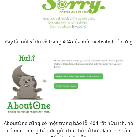
đây là một ví dụ về trang 404 của một website thú cưng
AboutOne cũng có một trang báo lỗi 404 rất hữu ích, nó
có một thông báo để gửi cho chủ sở hữu làm thế nào