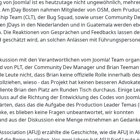
 von Joomla! ist es heutzutage nicht ungewöhnlich, mehre
n. Am JDay Bosten nahmen Mitglieder von OSM, dem Pruduc
hip Team (CLT), der Bug Squad, sowie unser Community D
 den JDays in den Niederlanden und in Guatemala werden eb
n. Die Reaktionen von Gesprächen und Feedbacks lassen d
d geschätzt wird, an solchen Anlässen mit Führungsperson
kussion mit den Verantwortlichen vom Joomla! Team organi
lied von PLT, der Community Dev Manager und Brian Teema
Leute nicht, dass Brian keine offizielle Rolle innerhalb de
llziehen, wieso - das Projekt hat keinen besseren Advokat
iente Brian den Platz am Runden Tisch durchaus. Einige Le
uss auf die Richtung der Entwicklung des Codes von Jooml
lärten, dass das die Aufgabe des Production Leader Temas (
enke, es blieben keine Fragen unbeantwortet, wir konnten
nd aus der Diskussion eine Menge mitnehmen an Gedank
ssociation (AFUJ) erzählte die Geschichte, wie die AFUJ in A
 die Beine zu stellen. Vor zwei Jahren hat AFUJ fünf Leute 