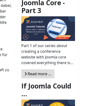
Joomla Core -
 dabei,
Part 3
über
 der
ilfe
Part 1 of our series about
te
creating a conference
e für
website with Joomla core
covered everything there is...
aft zu
Read more …
If Joomla Could
...