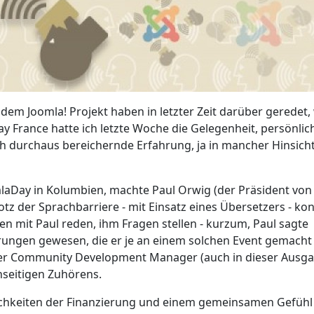
m Joomla! Projekt haben in letzter Zeit darüber geredet,
ay France hatte ich letzte Woche die Gelegenheit, persönlic
ich durchaus bereichernde Erfahrung, ja in mancher Hinsich
laDay in Kolumbien, machte Paul Orwig (der Präsident vo
otz der Sprachbarriere - mit Einsatz eines Übersetzers - ko
en mit Paul reden, ihm Fragen stellen - kurzum, Paul sagte
ahrungen gewesen, die er je an einem solchen Event gemacht
euer Community Development Manager (auch in dieser Ausga
nseitigen Zuhörens.
ichkeiten der Finanzierung und einem gemeinsamen Gefühl