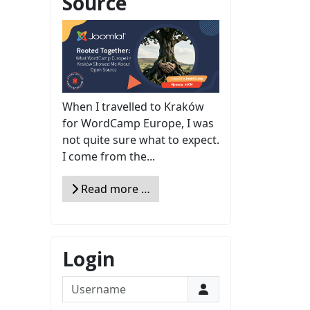
Source
When I travelled to Kraków
for WordCamp Europe, I was
not quite sure what to expect.
I come from the...
Read more …
Login
Username