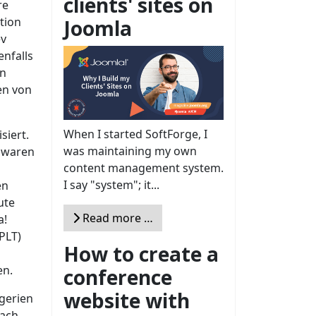
clients' sites on
re
tion
Joomla
ev
enfalls
en
en von
When I started SoftForge, I
siert.
was maintaining my own
n waren
content management system.
s
I say "system"; it...
en
ute
Read more …
a!
PLT)
How to create a
en.
conference
website with
lgerien
nach