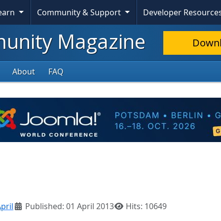
Learn
Community & Support
Developer Resource
nity Magazine
Down
About
FAQ
pril
Published: 01 April 2013
Hits: 10649