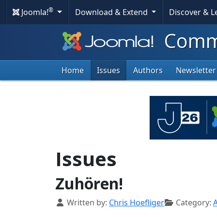
®
Joomla!
Download & Extend
Discover & 
Commu
Home
Issues
Authors
Newsletter
Issues
Zuhören!
Details
Written by:
Chris Hoefliger
Category:
A