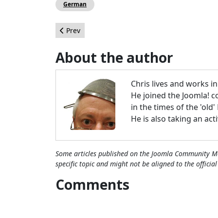
German
Previous article: Joomla! 3.1 Tags
Prev
About the author
Chris lives and works i
He joined the Joomla! c
in the times of the 'old
He is also taking an act
Some articles published on the Joomla Community Ma
specific topic and might not be aligned to the officia
Comments