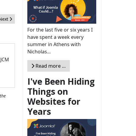
Next article: Den Kopf in der Tag Wolke
Next
For the last five or six years I
have spent a week every
summer in Athens with
Nicholas...
 JCM
Read more …
I've Been Hiding
Things on
the
Websites for
Years