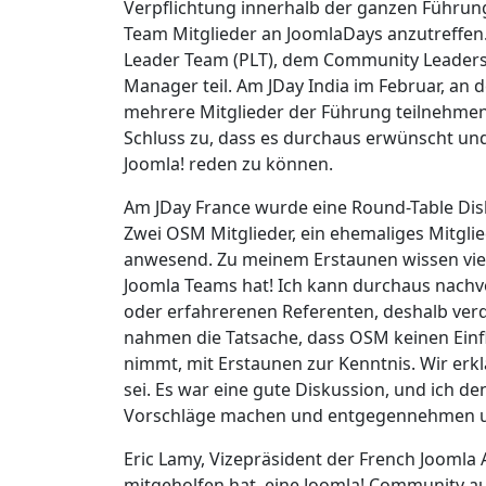
Verpflichtung innerhalb der ganzen Führung
Team Mitglieder an JoomlaDays anzutreffe
Leader Team (PLT), dem Community Leaders
Manager teil. Am JDay India im Februar, an
mehrere Mitglieder der Führung teilnehme
Schluss zu, dass es durchaus erwünscht un
Joomla! reden zu können.
Am JDay France wurde eine Round-Table Dis
Zwei OSM Mitglieder, ein ehemaliges Mitg
anwesend. Zu meinem Erstaunen wissen viele 
Joomla Teams hat! Ich kann durchaus nachvo
oder erfahrerenen Referenten, deshalb verd
nahmen die Tatsache, dass OSM keinen Einfl
nimmt, mit Erstaunen zur Kenntnis. Wir erk
sei. Es war eine gute Diskussion, und ich d
Vorschläge machen und entgegennehmen u
Eric Lamy, Vizepräsident der French Joomla A
mitgeholfen hat, eine Joomla! Community auf