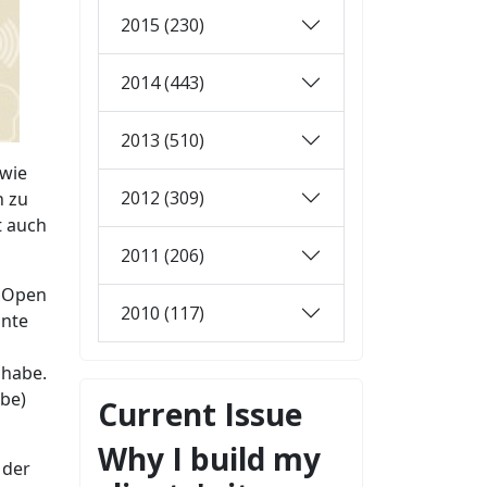
2015 (230)
2014 (443)
2013 (510)
 wie
2012 (309)
h zu
t auch
2011 (206)
n Open
2010 (117)
nnte
 habe.
be)
Current Issue
Why I build my
 der