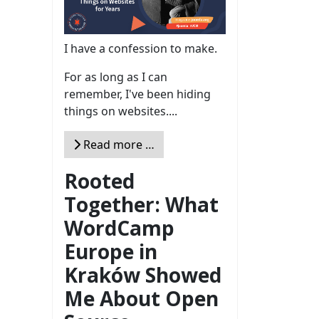
I have a confession to make.
For as long as I can
remember, I've been hiding
things on websites....
Read more …
Rooted
Together: What
WordCamp
Europe in
Kraków Showed
Me About Open