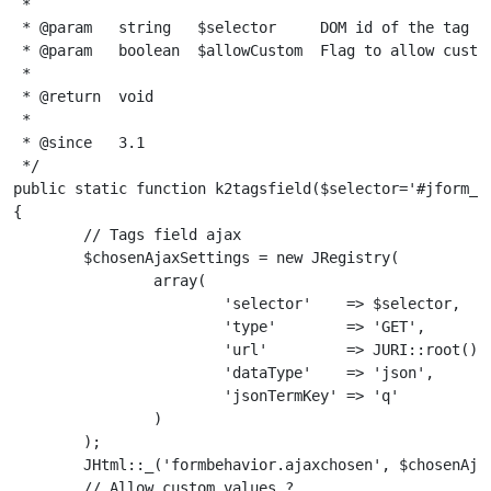
 *

 * @param   string   $selector     DOM id of the tag fi
 * @param   boolean  $allowCustom  Flag to allow custom
 *

 * @return  void

 *

 * @since   3.1

 */

public static function k2tagsfield($selector='#jform_ta
{

	// Tags field ajax

	$chosenAjaxSettings = new JRegistry(

		array(

			'selector'    => $selector,

			'type'        => 'GET',

			'url'         => JURI::root() . 'index.php?option=com_k2&task=item.tags',

			'dataType'    => 'json',

			'jsonTermKey' => 'q'

		)

	);

	JHtml::_('formbehavior.ajaxchosen', $chosenAjaxSettings);

	// Allow custom values ?
