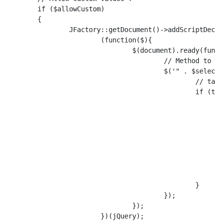
	if ($allowCustom)

	{

		JFactory::getDocument()->addScriptDeclaration("

			(function($){

				$(document).ready(function () {

					// Method to add tags pressing enter

					$('" . $selector . "_chzn input').keydown(function(event) {

						// tag is greater than 3 chars and enter pressed

						if (this.value.length >= 3 && (event.which === 13 || event.which === 188)) {

							// Create the option
							var option = $('');
							option.text(this.value).val('#new#' + this.value)
							option.attr('selected','selected')
							// Add the option an repopulate the chosen fiel
							$('" . $selector . "').append(option).trigger('liszt:updated')
							this.value = '';
							event.preventDefault();
						}

					});

				});

			})(jQuery);
