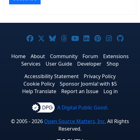
Joomla! on Facebook
Joomla! on X
Joomla! on Bluesky
Joomla! on Threads
Joomla! on YouTub
Joomla! on Link
Joomla! on P
Joomla! 
Joom
Home
About
Community
Forum
Extensions
Services
User Guide
Developer
Shop
Accessibility Statement
Privacy Policy
Cookie Policy
Sponsor Joomla! with $5
Help Translate
Report an Issue
Log in
A Digital Public Good.
© 2005 - 2026
Open Source Matters, Inc.
All Rights
Reserved.