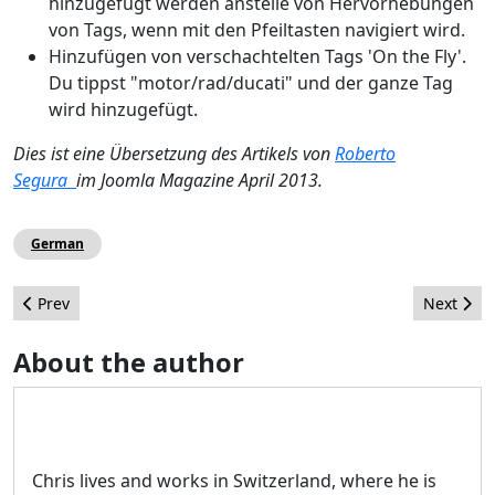
hinzugefügt werden anstelle von Hervorhebungen
von Tags, wenn mit den Pfeiltasten navigiert wird.
Hinzufügen von verschachtelten Tags 'On the Fly'.
Du tippst "motor/rad/ducati" und der ganze Tag
wird hinzugefügt.
Dies ist eine Übersetzung des Artikels von
Roberto
Segura
im Joomla Magazine April 2013.
German
Previous article: Head in the Tag Clouds
Next arti
Prev
Next
About the author
Chris lives and works in Switzerland, where he is