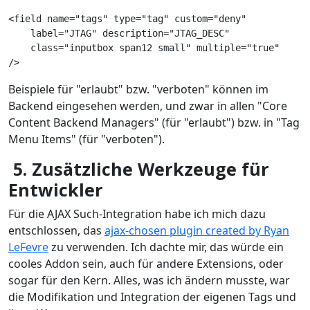
<field name="tags" type="tag" custom="deny"
    label="JTAG" description="JTAG_DESC"
    class="inputbox span12 small" multiple="true"
/>
Beispiele für "erlaubt" bzw. "verboten" können im
Backend eingesehen werden, und zwar in allen "Core
Content Backend Managers" (für "erlaubt") bzw. in "Tag
Menu Items" (für "verboten").
5. Zusätzliche Werkzeuge für
Entwickler
Für die AJAX Such-Integration habe ich mich dazu
entschlossen, das
ajax-chosen plugin created by Ryan
LeFevre
zu verwenden. Ich dachte mir, das würde ein
cooles Addon sein, auch für andere Extensions, oder
sogar für den Kern. Alles, was ich ändern musste, war
die Modifikation und Integration der eigenen Tags und