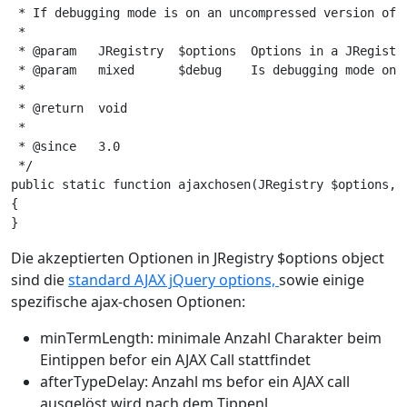
 * If debugging mode is on an uncompressed version of A
 *

 * @param   JRegistry  $options  Options in a JRegistry
 * @param   mixed      $debug    Is debugging mode on? 
 *

 * @return  void

 *

 * @since   3.0

 */

public static function ajaxchosen(JRegistry $options, $
{

Die akzeptierten Optionen in JRegistry $options object
sind die
standard AJAX jQuery options,
sowie einige
spezifische ajax-chosen Optionen:
minTermLength: minimale Anzahl Charakter beim
Eintippen befor ein AJAX Call stattfindet
afterTypeDelay: Anzahl ms befor ein AJAX call
ausgelöst wird nach dem Tippenl