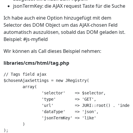
jsonTermKey: die AJAX request Taste für die Suche
Ich habe auch eine Option hinzugefügt mit dem
Selector des DOM Object um das AJAX-chosen Feld
automatisch auszulösen, sobald das DOM geladen ist.
Beispiel: #js-myfield
Wir können als Call dieses Beispiel nehmen:
libraries/cms/html/tag.php
// Tags field ajax

$chosenAjaxSettings = new JRegistry(

	array(

		'selector'    => $selector,

		'type'        => 'GET',

		'url'         => JURI::root() . 'index.php?option=com_tags&task=tags.searchAjax',

		'dataType'    => 'json',

		'jsonTermKey' => 'like'

	)

);
