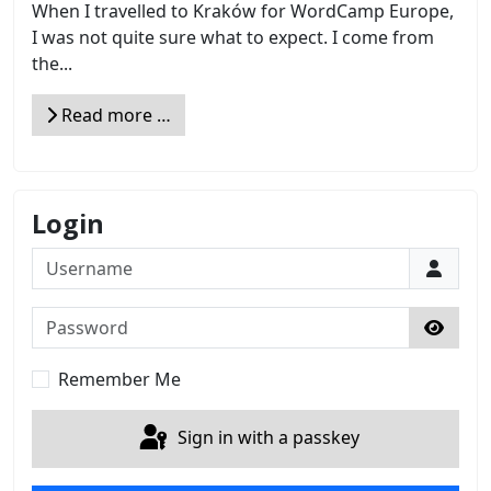
When I travelled to Kraków for WordCamp Europe,
I was not quite sure what to expect. I come from
the...
Read more …
Login
Username
Password
Show 
Remember Me
Sign in with a passkey