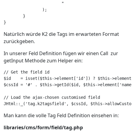
			"

		);

	}

Natürlich würde K2 die Tags im erwarteten Format
zurückgeben.
In unserer Feld Definition fügen wir einen Call zur
getInput Methode zum Helper ein:
// Get the field id

$id    = isset($this->element['id']) ? $this->element['
$cssId = '#' . $this->getId($id, $this->element['name'
// Load the ajax-chosen customised field

Man kann die volle Tag Feld Definition einsehen in:
libraries/cms/form/field/tag.php