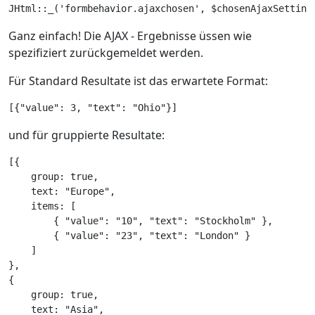
Ganz einfach! Die AJAX - Ergebnisse üssen wie
spezifiziert zurückgemeldet werden.
Für Standard Resultate ist das erwartete Format:
[{"value": 3, "text": "Ohio"}]
und für gruppierte Resultate:
[{

    group: true,

    text: "Europe",

    items: [

        { "value": "10", "text": "Stockholm" },

        { "value": "23", "text": "London" }

    ]

},

{

    group: true,

    text: "Asia",
