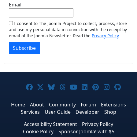
Email
I consent to The Joomla Project to collect, process, store
and use my personal data in connection with the receipt by
email of the Joomla Newsletter. Read the
Privacy Policy
Subscribe
Joomla! on Facebook
Joomla! on X
Joomla! on Bluesky
Joomla! on Threads
Joomla! on YouTub
Joomla! on Link
Joomla! on P
Joomla! 
Joom
Home
About
Community
Forum
Extensions
Services
User Guide
Developer
Shop
Accessibility Statement
Privacy Policy
Cookie Policy
Sponsor Joomla! with $5