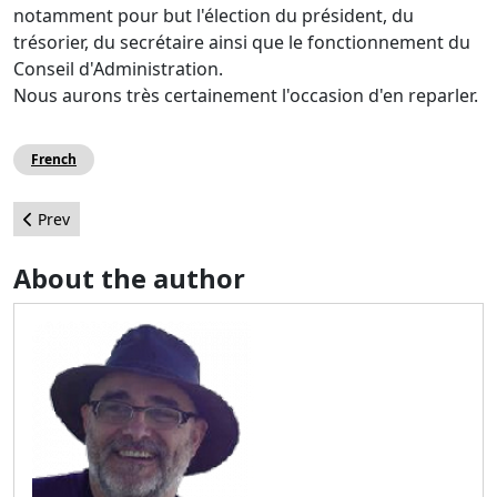
notamment pour but l'élection du président, du
trésorier, du secrétaire ainsi que le fonctionnement du
Conseil d'Administration.
Nous aurons très certainement l'occasion d'en reparler.
French
Previous article: The Evolution of the Internet from a geek’s p
Prev
About the author