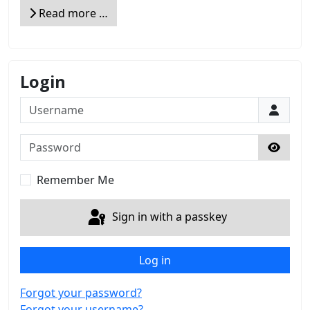
Read more …
Login
Username
Password
Show 
Remember Me
Sign in with a passkey
Log in
Forgot your password?
Forgot your username?