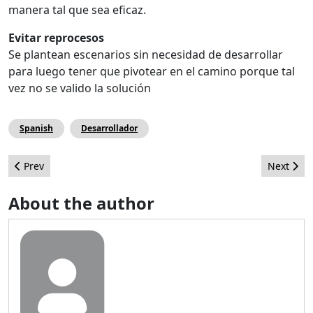
manera tal que sea eficaz.
Evitar reprocesos
Se plantean escenarios sin necesidad de desarrollar
para luego tener que pivotear en el camino porque tal
vez no se valido la solución
Spanish
Desarrollador
Previous article: Joomla Goes to India
Next artic
Prev
Next
About the author