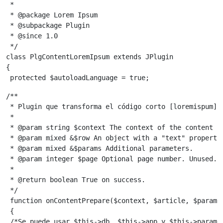
 *
 * @package Lorem Ipsum
 * @subpackage Plugin
 * @since 1.0
 */
class PlgContentLoremIpsum extends JPlugin
{
 protected $autoloadLanguage = true;
/**
 * Plugin que transforma el código corto [loremispum] 
 *
 * @param string $context The context of the content b
 * @param mixed &$row An object with a "text" property
 * @param mixed &$params Additional parameters.
 * @param integer $page Optional page number. Unused. 
 *
 * @return boolean True on success.
 */
 function onContentPrepare($context, $article, $params
 {
 /*Se puede usar $this->db, $this->app y $this->params