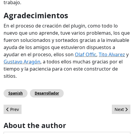
trabajo.
Agradecimientos
En el proceso de creación del plugin, como todo lo
nuevo que uno aprende, tuve varios problemas, los que
fueron solucionados y sorteados gracias a la invaluable
ayuda de los amigos que estuvieron dispuestos a
ayudar en el proceso, ellos son
Olaf Offic
,
Tito Alvarez
y
Gustavo Aragón
, a todos ellos muchas gracias por el
tiempo y la paciencia para con este constructor de
sitios.
Spanish
Desarrollador
Previous article: Premios y reconocimientos del CMS Joomla!
Next arti
Prev
Next
About the author