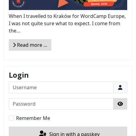
When I travelled to Kraków for WordCamp Europe,
I was not quite sure what to expect. I come from
the...
Read more …
Login
Username
Password
Show 
Remember Me
Sign in with a passkey