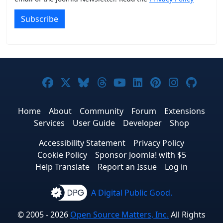
Subscribe
Joomla! on Facebook
Joomla! on X
Joomla! on Bluesky
Joomla! on Threads
Joomla! on YouTub
Joomla! on Link
Joomla! on P
Joomla! 
Joom
Home
About
Community
Forum
Extensions
Services
User Guide
Developer
Shop
Accessibility Statement
Privacy Policy
Cookie Policy
Sponsor Joomla! with $5
Help Translate
Report an Issue
Log in
A Digital Public Good.
© 2005 - 2026
Open Source Matters, Inc.
All Rights