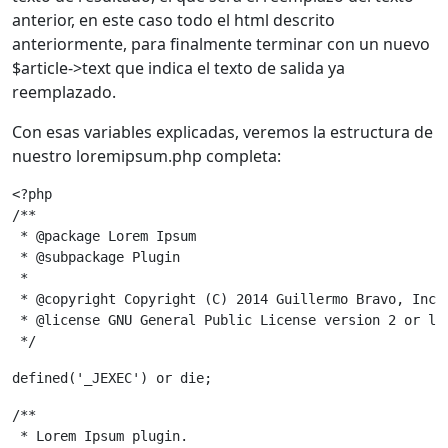
anterior, en este caso todo el html descrito
anteriormente, para finalmente terminar con un nuevo
$article->text que indica el texto de salida ya
reemplazado.
Con esas variables explicadas, veremos la estructura de
nuestro loremipsum.php completa:
<?php
/**
 * @package Lorem Ipsum
 * @subpackage Plugin
 *
 * @copyright Copyright (C) 2014 Guillermo Bravo, Inc.
 * @license GNU General Public License version 2 or la
 */
defined('_JEXEC') or die;
/**
 * Lorem Ipsum plugin.