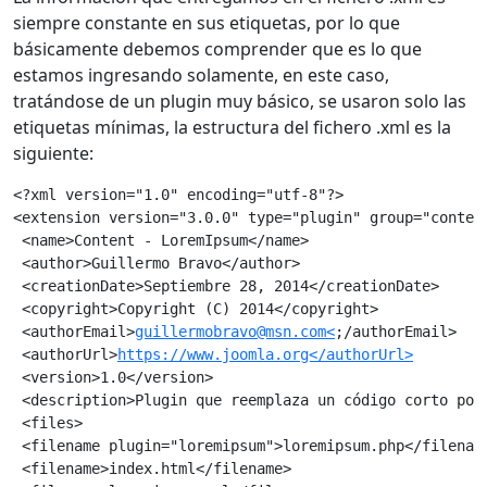
siempre constante en sus etiquetas, por lo que
básicamente debemos comprender que es lo que
estamos ingresando solamente, en este caso,
tratándose de un plugin muy básico, se usaron solo las
etiquetas mínimas, la estructura del fichero .xml es la
siguiente:
<?xml version="1.0" encoding="utf-8"?>
<extension version="3.0.0" type="plugin" group="conten
 <name>Content - LoremIpsum</name>
 <author>Guillermo Bravo</author>
 <creationDate>Septiembre 28, 2014</creationDate>
 <copyright>Copyright (C) 2014</copyright>
 <authorEmail>
guillermobravo@msn.com<
;/authorEmail>
 <authorUrl>
https://www.joomla.org</authorUrl>
 <version>1.0</version>
 <description>Plugin que reemplaza un código corto por
 <files>
 <filename plugin="loremipsum">loremipsum.php</filenam
 <filename>index.html</filename>