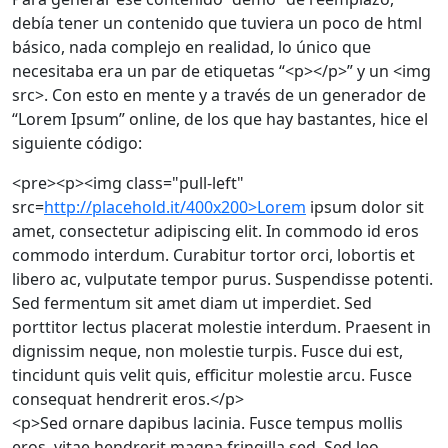
debía tener un contenido que tuviera un poco de html
básico, nada complejo en realidad, lo único que
necesitaba era un par de etiquetas “<p></p>” y un <img
src>. Con esto en mente y a través de un generador de
“Lorem Ipsum” online, de los que hay bastantes, hice el
siguiente código:
<pre><p><img class="pull-left"
src=
http://placehold.it/400x200>Lorem
ipsum dolor sit
amet, consectetur adipiscing elit. In commodo id eros
commodo interdum. Curabitur tortor orci, lobortis et
libero ac, vulputate tempor purus. Suspendisse potenti.
Sed fermentum sit amet diam ut imperdiet. Sed
porttitor lectus placerat molestie interdum. Praesent in
dignissim neque, non molestie turpis. Fusce dui est,
tincidunt quis velit quis, efficitur molestie arcu. Fusce
consequat hendrerit eros.</p>
<p>Sed ornare dapibus lacinia. Fusce tempus mollis
eros, vitae hendrerit magna fringilla sed. Sed leo