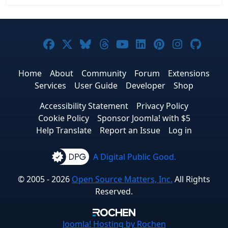
Joomla! on Facebook
Joomla! on X
Joomla! on Bluesky
Joomla! on Threads
Joomla! on YouTub
Joomla! on Link
Joomla! on P
Joomla! 
Joom
Home
About
Community
Forum
Extensions
Services
User Guide
Developer
Shop
Accessibility Statement
Privacy Policy
Cookie Policy
Sponsor Joomla! with $5
Help Translate
Report an Issue
Log in
A Digital Public Good.
© 2005 - 2026
Open Source Matters, Inc.
All Rights
Reserved.
Joomla!
Hosting by Rochen