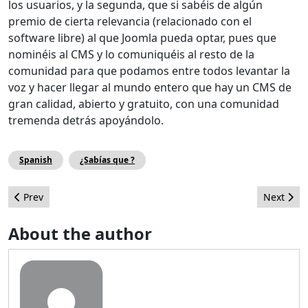
los usuarios, y la segunda, que si sabéis de algún
premio de cierta relevancia (relacionado con el
software libre) al que Joomla pueda optar, pues que
nominéis al CMS y lo comuniquéis al resto de la
comunidad para que podamos entre todos levantar la
voz y hacer llegar al mundo entero que hay un CMS de
gran calidad, abierto y gratuito, con una comunidad
tremenda detrás apoyándolo.
Spanish
¿Sabías que ?
Previous article: La versión 3 del JED cerca de estar completad
Next artic
Prev
Next
About the author