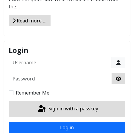
the...
Read more …
Login
Username
Password
Show 
Remember Me
Sign in with a passkey
Log in