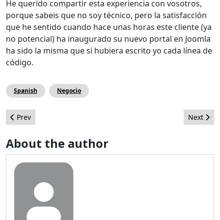
He querido compartir esta experiencia con vosotros,
porque sabeis que no soy técnico, pero la satisfacción
que he sentido cuando hace unas horas este cliente (ya
no potencial) ha inaugurado su nuevo portal en Joomla
ha sido la misma que si hubiera escrito yo cada línea de
código.
Spanish
Negocio
Previous article: Como ocultar articulos que no se pueden edit
Next arti
Prev
Next
About the author