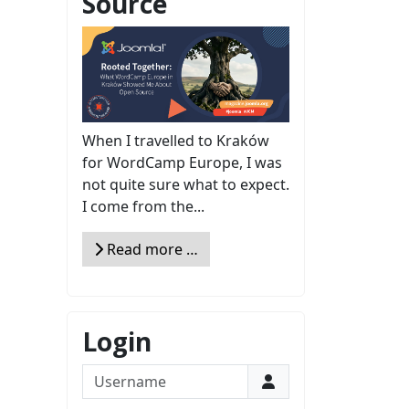
Source
When I travelled to Kraków
for WordCamp Europe, I was
not quite sure what to expect.
I come from the...
Read more …
Login
Username