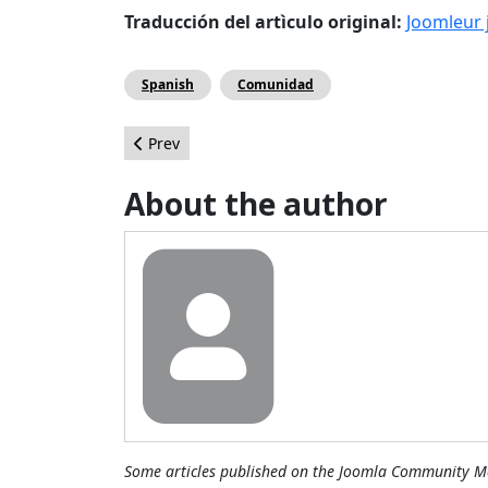
Traducción del artìculo original:
Joomleur 
Spanish
Comunidad
Previous article: Desarrollo práctico 3: Proyecto
Prev
About the author
Some articles published on the Joomla Community Ma