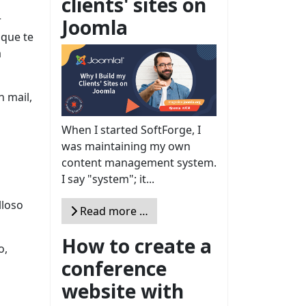
clients' sites on
r
Joomla
 que te
a
n mail,
When I started SoftForge, I
was maintaining my own
content management system.
I say "system"; it...
lloso
Read more …
How to create a
o,
conference
website with