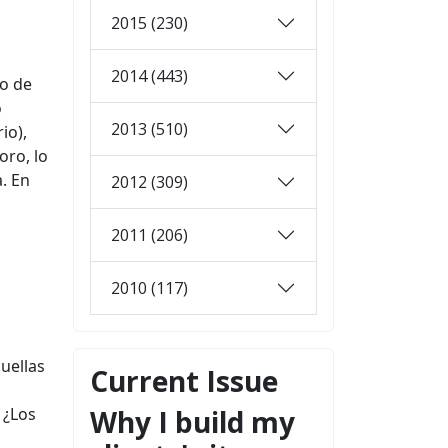
2015 (230)
2014 (443)
po de
o
2013 (510)
io),
oro, lo
. En
2012 (309)
2011 (206)
2010 (117)
uellas
Current Issue
 ¿Los
Why I build my