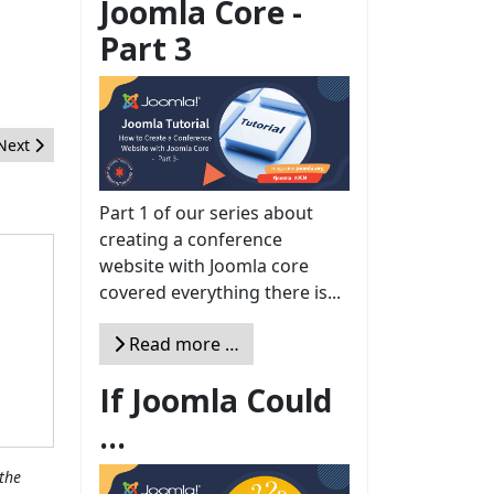
Joomla Core -
Part 3
Next article: CCKs & Microdatos una combinación explosiva
Next
Part 1 of our series about
creating a conference
website with Joomla core
covered everything there is...
Read more …
If Joomla Could
...
the