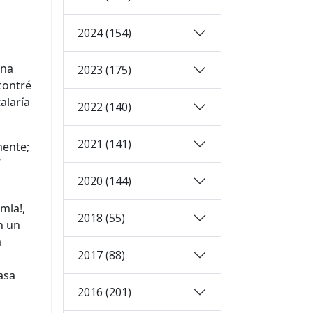
2024 (154)
una
2023 (175)
contré
alaría
2022 (140)
2021 (141)
mente;
”
2020 (144)
mla!,
2018 (55)
n un
a
2017 (88)
asa
2016 (201)