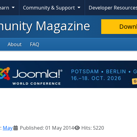
Learn
Community & Support
Developer Resource
nity Magazine
Down
About
FAQ
:
May
Published: 01 May 2014
Hits: 5220