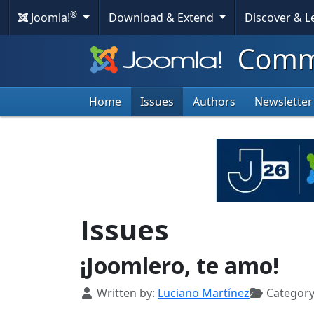
®
Joomla!
Download & Extend
Discover & 
Commu
Home
Issues
Authors
Newsletter
Issues
¡Joomlero, te amo!
Details
Written by:
Luciano Martínez
Category