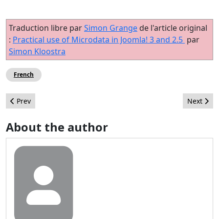
Traduction libre par
Simon Grange
de l'article original
:
Practical use of Microdata in Joomla! 3 and 2.5
par
Simon Kloostra
French
Previous article: Cum munus - J and Beyond 2014
Next artic
Prev
Next
About the author