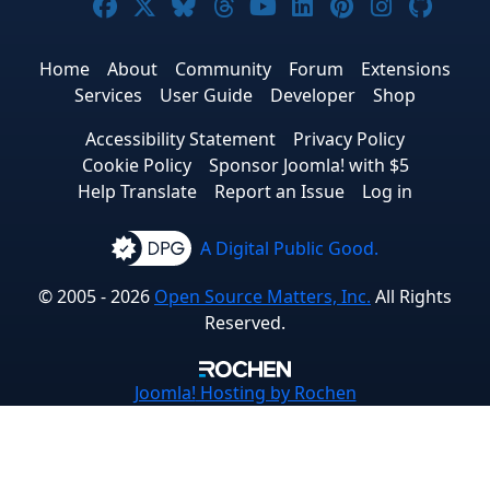
Joomla! on Facebook
Joomla! on X
Joomla! on Bluesky
Joomla! on Threads
Joomla! on YouTub
Joomla! on Link
Joomla! on P
Joomla! 
Joom
Home
About
Community
Forum
Extensions
Services
User Guide
Developer
Shop
Accessibility Statement
Privacy Policy
Cookie Policy
Sponsor Joomla! with $5
Help Translate
Report an Issue
Log in
A Digital Public Good.
© 2005 - 2026
Open Source Matters, Inc.
All Rights
Reserved.
Joomla!
Hosting by Rochen