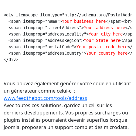
<div itemscope itemtype="http://schema.org/PostalAddre
  <span itemprop="name">
Your business here
</span><br>
  <span itemprop="streetAddress">
Your address here
</sp
  <span itemprop="addressLocality">
Your city here
</spa
  <span itemprop="addressRegion">
Your State here
</span
  <span itemprop="postalCode">
Your postal code here
</s
  <span itemprop="addressCountry">
Your country here
</s
</div>
Vous pouvez également générer votre code en utilisant
un générateur comme celui-ci :
www.feedthebot.com/tools/address
Avec toutes ces solutions, gardez un œil sur les
derniers développements. Vos propres surcharges ou
plugins installés pourraient devenir superflus lorsque
Joomla! proposera un support complet des microdata.