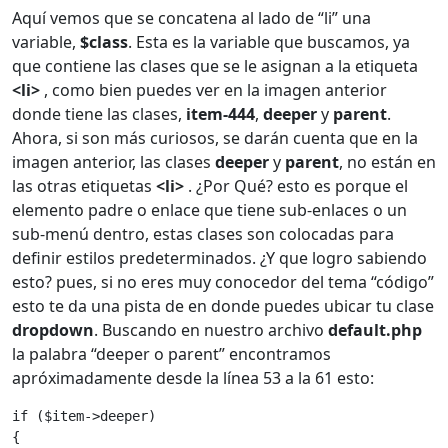
Aquí vemos que se concatena al lado de “li” una
variable,
$class
. Esta es la variable que buscamos, ya
que contiene las clases que se le asignan a la etiqueta
<li>
, como bien puedes ver en la imagen anterior
donde tiene las clases,
item-444
,
deeper
y
parent
.
Ahora, si son más curiosos, se darán cuenta que en la
imagen anterior, las clases
deeper
y
parent
, no están en
las otras etiquetas
<li>
. ¿Por Qué? esto es porque el
elemento padre o enlace que tiene sub-enlaces o un
sub-menú dentro, estas clases son colocadas para
definir estilos predeterminados. ¿Y que logro sabiendo
esto? pues, si no eres muy conocedor del tema “código”
esto te da una pista de en donde puedes ubicar tu clase
dropdown
. Buscando en nuestro archivo
default.php
la palabra “deeper o parent” encontramos
apróximadamente desde la línea 53 a la 61 esto:
if ($item->deeper)
{