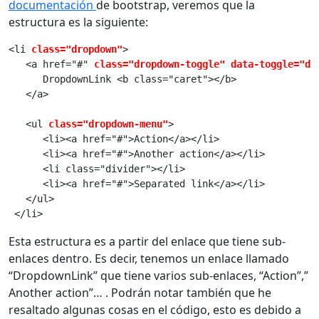
documentación
de bootstrap, veremos que la
estructura es la siguiente:
<li 
class="dropdown"
>
   <a href="#" 
class="dropdown-toggle" data-toggle="dr
      DropdownLink <b class="caret"></b>
   </a>
   <ul 
class="dropdown-menu"
>
      <li><a href="#">Action</a></li>
      <li><a href="#">Another action</a></li>
      <li class="divider"></li>
      <li><a href="#">Separated link</a></li>
   </ul>
 </li>
Esta estructura es a partir del enlace que tiene sub-
enlaces dentro. Es decir, tenemos un enlace llamado
“DropdownLink” que tiene varios sub-enlaces, “Action”,”
Another action”… . Podrán notar también que he
resaltado algunas cosas en el código, esto es debido a