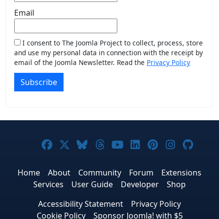
Email
I consent to The Joomla Project to collect, process, store
and use my personal data in connection with the receipt by
email of the Joomla Newsletter. Read the
Privacy Policy
Subscribe
Joomla! on Facebook
Joomla! on X
Joomla! on Bluesky
Joomla! on Threads
Joomla! on YouTub
Joomla! on Link
Joomla! on P
Joomla! 
Joom
Home
About
Community
Forum
Extensions
Services
User Guide
Developer
Shop
Accessibility Statement
Privacy Policy
Cookie Policy
Sponsor Joomla! with $5