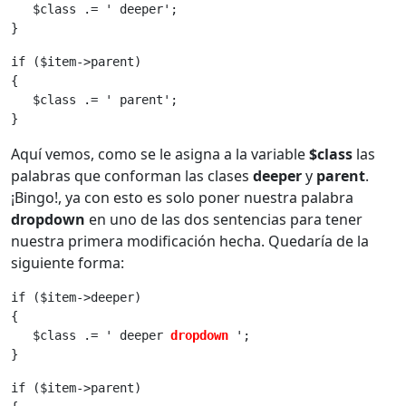
   $class .= ' deeper';
}
if ($item->parent)
{
   $class .= ' parent';
}
Aquí vemos, como se le asigna a la variable
$class
las
palabras que conforman las clases
deeper
y
parent
.
¡Bingo!, ya con esto es solo poner nuestra palabra
dropdown
en uno de las dos sentencias para tener
nuestra primera modificación hecha. Quedaría de la
siguiente forma:
if ($item->deeper)
{
   $class .= ' deeper 
dropdown
';
}
if ($item->parent)