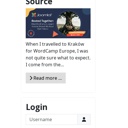
Source
When I travelled to Kraków
for WordCamp Europe, I was
not quite sure what to expect.
I come from the...
Read more …
Login
Username