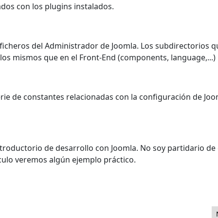
ados con los plugins instalados.
e ficheros del Administrador de Joomla. Los subdirectorios q
os mismos que en el Front-End (components, language,...)
erie de constantes relacionadas con la configuración de Jo
ntroductorio de desarrollo con Joomla. No soy partidario de
ículo veremos algún ejemplo práctico.
lugins - Parte 2