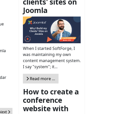
clients' sites on
Joomla
ue
When I started SoftForge, I
omla
was maintaining my own
content management system.
I say "system"; it...
 dar
Read more …
How to create a
conference
website with
Next article: Cómo automatizar los backups de nuestro Joomla
Next