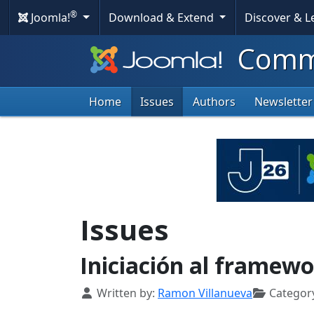
®
Joomla!
Download & Extend
Discover & 
Commu
Home
Issues
Authors
Newsletter
Issues
Iniciación al framew
Details
Written by:
Ramon Villanueva
Categor