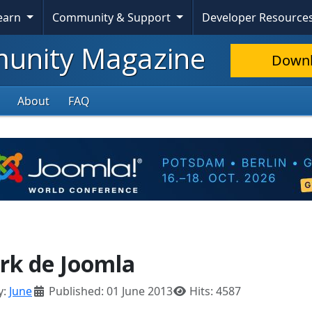
Learn
Community & Support
Developer Resource
nity Magazine
Down
About
FAQ
ork de Joomla
y:
June
Published: 01 June 2013
Hits: 4587