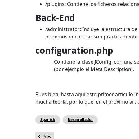
/plugins: Contiene los ficheros relacion
Back-End
/administrator: Incluye la estructura d
podemos encontrar son practicamente l
configuration.php
Contiene la clase JConfig, con una s
(por ejemplo el Meta Description).
Pues bien, hasta aquí este primer artículo i
mucha teoría, por lo que, en el próximo art
Spanish
Desarrollador
Previous article: Extendiendo a Joomla! 2.5 con P
Prev