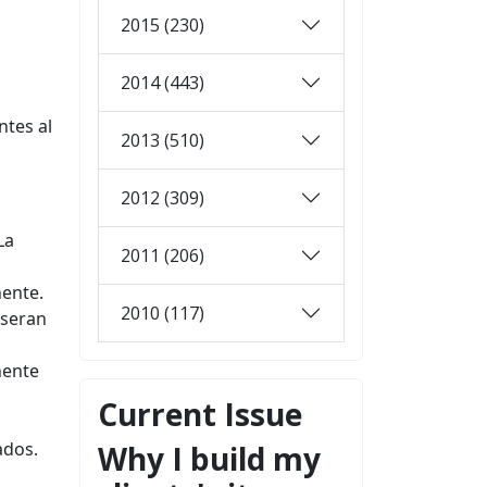
2015 (230)
2014 (443)
ntes al
2013 (510)
2012 (309)
La
2011 (206)
ente.
2010 (117)
 seran
nente
Current Issue
ados.
Why I build my