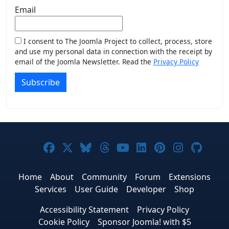
Email
I consent to The Joomla Project to collect, process, store
and use my personal data in connection with the receipt by
email of the Joomla Newsletter. Read the
Privacy Policy
Subscribe
Joomla! on Facebook
Joomla! on X
Joomla! on Bluesky
Joomla! on Threads
Joomla! on YouTub
Joomla! on Link
Joomla! on P
Joomla! 
Joom
Home
About
Community
Forum
Extensions
Services
User Guide
Developer
Shop
Accessibility Statement
Privacy Policy
Cookie Policy
Sponsor Joomla! with $5