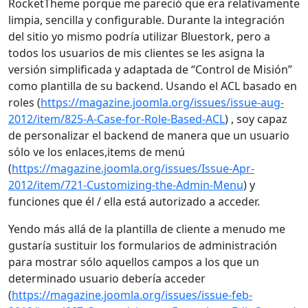
RocketTheme porque me pareció que era relativamente
limpia, sencilla y configurable. Durante la integración
del sitio yo mismo podría utilizar Bluestork, pero a
todos los usuarios de mis clientes se les asigna la
versión simplificada y adaptada de “Control de Misión”
como plantilla de su backend. Usando el ACL basado en
roles (
https://magazine.joomla.org/issues/issue-aug-
2012/item/825-A-Case-for-Role-Based-ACL
) , soy capaz
de personalizar el backend de manera que un usuario
sólo ve los enlaces,items de menú
(
https://magazine.joomla.org/issues/Issue-Apr-
2012/item/721-Customizing-the-Admin-Menu
) y
funciones que él / ella está autorizado a acceder.
Yendo más allá de la plantilla de cliente a menudo me
gustaría sustituir los formularios de administración
para mostrar sólo aquellos campos a los que un
determinado usuario debería acceder
(
https://magazine.joomla.org/issues/issue-feb-