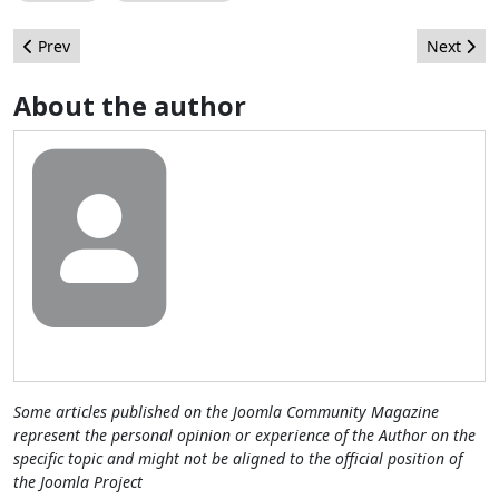
Previous article: Concurso Joomla! Fan Art Logo – Tenemos un 
Next arti
Prev
Next
About the author
Some articles published on the Joomla Community Magazine
represent the personal opinion or experience of the Author on the
specific topic and might not be aligned to the official position of
the Joomla Project