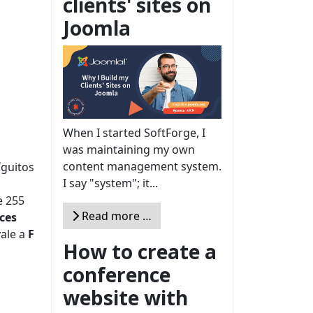
clients' sites on
Joomla
When I started SoftForge, I
was maintaining my own
content management system.
íguitos
I say "system"; it...
e 255
Read more …
ces
vale a
F
How to create a
conference
website with