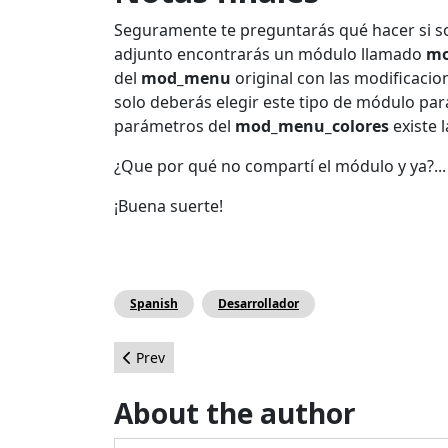
Seguramente te preguntarás qué hacer si sol
adjunto encontrarás un módulo llamado
mo
del
mod_menu
original con las modificaci
solo deberás elegir este tipo de módulo para
parámetros del
mod_menu_colores
existe l
¿Que por qué no compartí el módulo y ya?..
¡Buena suerte!
Spanish
Desarrollador
Previous article: Como lograr que tu sitio web 
Prev
About the author