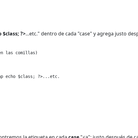
 $class; ?>
...etc." dentro de cada "case" y agrega justo de
én las comillas)
hp echo $class; ?>...etc.
ntremos la etiqueta en cada
case
"<a": justo después de c