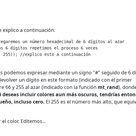
e explico a continuación:
regaremos un número hexadecimal de 6 dígitos al azar
os 6 dígitos repetimos el proceso 6 veces
, 255)); //explico esto a continuación
os podemos expresar mediante un signo "#" seguido de 6 d
devolver un dígito en este formato (indicado con el primer
66 y 255 al azar (indicado con la función
mt_rand
), dond
i deseas incluir colores aun más oscuros, tendrías enton
eño, incluso cero.
El 255 es el número más alto, que equi
l color. Editemos...