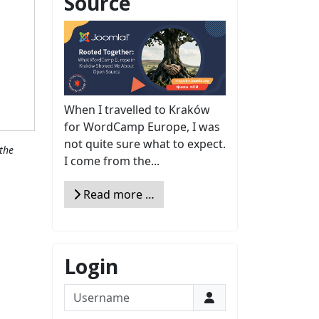
Source
When I travelled to Kraków
for WordCamp Europe, I was
not quite sure what to expect.
the
I come from the...
Read more …
Login
Username