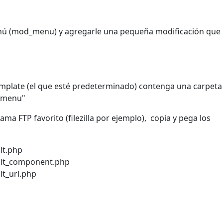
ú (mod_menu) y agregarle una pequeña modificación que
emplate (el que esté predeterminado) contenga una carpeta
d_menu"
ma FTP favorito (filezilla por ejemplo), copia y pega los
lt.php
ult_component.php
t_url.php