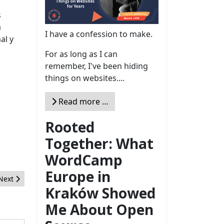
s
a
I have a confession to make.
al y
For as long as I can
remember, I've been hiding
things on websites....
Read more …
Rooted
Together: What
WordCamp
Europe in
Next article: Wie man die richtige Erweiterung findet - Teil 1: Ausw
Next
Kraków Showed
Me About Open