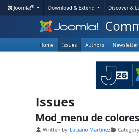
®
Joomla!
Download & Extend
Discover & 
Commu
Home
Issues
Authors
Newsletter
Issues
Mod_menu de colores
Details
Written by:
Luciano Martínez
Category