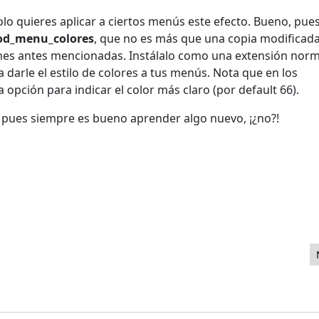
o quieres aplicar a ciertos menús este efecto. Bueno, pue
d_menu_colores
, que no es más que una copia modificad
ones antes mencionadas. Instálalo como una extensión norm
 darle el estilo de colores a tus menús. Nota que en los
a opción para indicar el color más claro (por default 66).
. pues siempre es bueno aprender algo nuevo, ¡¿no?!
cargue en 1.29 segundos