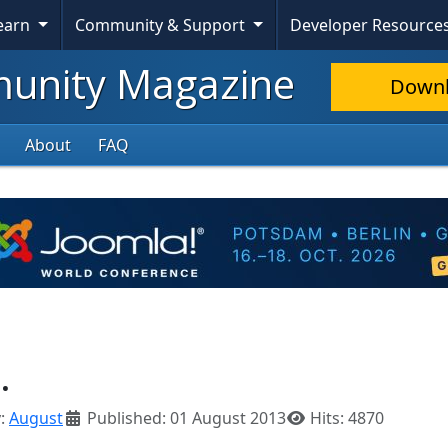
Learn
Community & Support
Developer Resource
nity Magazine
Down
About
FAQ
.
:
August
Published: 01 August 2013
Hits: 4870