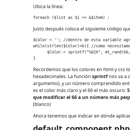
Ubica la línea:
foreach ($list as $i => &$item) :
Justo después coloca el siguiente código qu
$Color = ''; //dentro de esta variable ag
while(strlen($Color)<6){ //como necesitam
      $Color.= sprintf("%02X", mt_rand(66
}
Recordemos que los colores en html y css l
hexadecimales. La función
sprintf
nos va a 
argumento), y un número comprendido entre 
es el color más claro y el 66 el más oscuro.
S
que modificar el 66 a un número más pequ
(blanco)
Ahora tenemos que indicar en dónde aplicar e
default_component.php