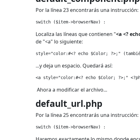
Por la línea 23 encontrarás una instrucción:
switch ($item->browserNav) :
Localiza las líneas que contienen "
<a <? echo
de "<a" lo siguiente:
style="color:#<? echo $Color; ?>;" (tambi
...y deja un espacio. Quedará así:
<a style="color:#<? echo $Color; ?>;" <?p
Ahora a modificar el archivo...
default_url.php
Por la línea 25 encontrarás una instrucción:
switch ($item->browserNav) :
Haremos exactamente lo mismo donde enco