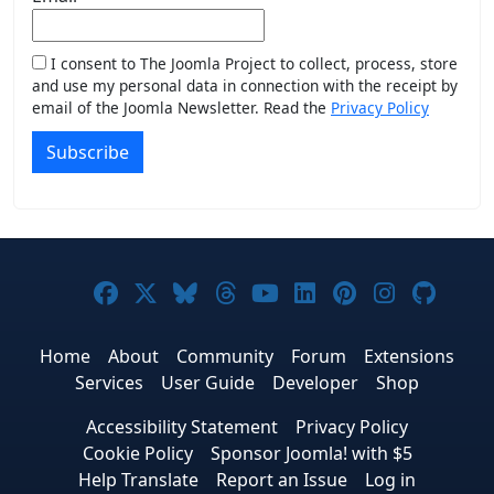
I consent to The Joomla Project to collect, process, store
and use my personal data in connection with the receipt by
email of the Joomla Newsletter. Read the
Privacy Policy
Subscribe
Joomla! on Facebook
Joomla! on X
Joomla! on Bluesky
Joomla! on Threads
Joomla! on YouTub
Joomla! on Link
Joomla! on P
Joomla! 
Joom
Home
About
Community
Forum
Extensions
Services
User Guide
Developer
Shop
Accessibility Statement
Privacy Policy
Cookie Policy
Sponsor Joomla! with $5
Help Translate
Report an Issue
Log in