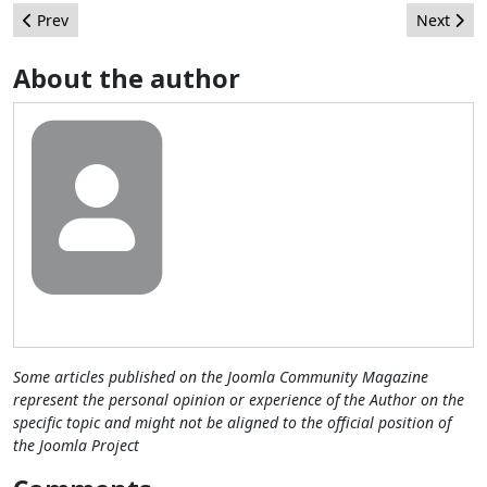
Previous article: Componente para Joomla! 3: Estableciendo el 
Next arti
Prev
Next
About the author
Some articles published on the Joomla Community Magazine
represent the personal opinion or experience of the Author on the
specific topic and might not be aligned to the official position of
the Joomla Project