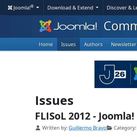
®
Joomla!
Download & Extend
Discover & 
Commu
Home
Issues
Authors
Newsletter
Issues
FLISoL 2012 - Joomla!
Details
Written by:
Guillermo Bravo
Category