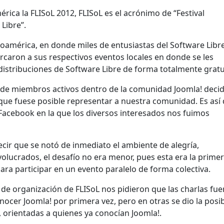
érica la FLISoL 2012, FLISoL es el acrónimo de “Festival
Libre”.
inoamérica, en donde miles de entusiastas del Software Libre
rcaron a sus respectivos eventos locales en donde se les
istribuciones de Software Libre de forma totalmente gratu
o de miembros activos dentro de la comunidad Joomla! deci
que fuese posible representar a nuestra comunidad. Es así
 Facebook en la que los diversos interesados nos fuimos
ecir que se notó de inmediato el ambiente de alegría,
volucrados, el desafío no era menor, pues esta era la prime
 participar en un evento paralelo de forma colectiva.
s de organización de FLISoL nos pidieron que las charlas fu
cer Joomla! por primera vez, pero en otras se dio la posib
 orientadas a quienes ya conocían Joomla!.