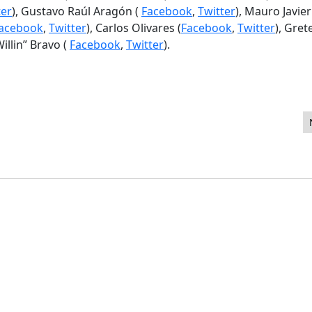
ter
), Gustavo Raúl Aragón (
Facebook
,
Twitter
), Mauro Javier
acebook
,
Twitter
), Carlos Olivares (
Facebook
,
Twitter
), Gret
Willin” Bravo (
Facebook
,
Twitter
).
s Joomla!