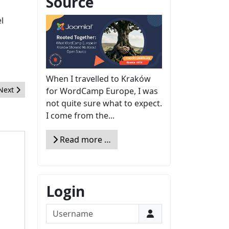
Source
el
When I travelled to Kraków
Next article: La licencia GNU/GPL
Next
for WordCamp Europe, I was
not quite sure what to expect.
I come from the...
Read more …
Login
Username