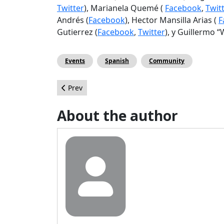
Twitter
), Marianela Quemé (
Facebook
,
Twit
Andrés (
Facebook
), Hector Mansilla Arias (
F
Gutierrez (
Facebook
,
Twitter
), y Guillermo “
Events
Spanish
Community
Previous article: Lanzamiento del sitio de Evento
Prev
About the author