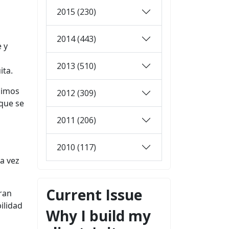
2015 (230)
2014 (443)
 y
2013 (510)
ita.
dimos
2012 (309)
 que se
2011 (206)
2010 (117)
ra vez
Current Issue
eran
ilidad
Why I build my