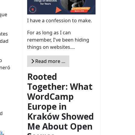
 que
I have a confession to make.
For as long as I can
ntes
remember, I've been hiding
idad
things on websites....
o
Read more …
eneró
Rooted
Together: What
WordCamp
Europe in
ad
Kraków Showed
Me About Open
ok
,