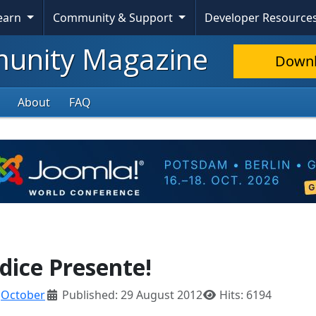
Learn
Community & Support
Developer Resource
nity Magazine
Down
About
FAQ
 dice Presente!
:
October
Published: 29 August 2012
Hits: 6194