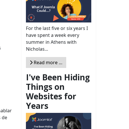
For the last five or six years I
have spent a week every
summer in Athens with
s
Nicholas...
Read more …
I've Been Hiding
Things on
Websites for
Years
hablar
s de