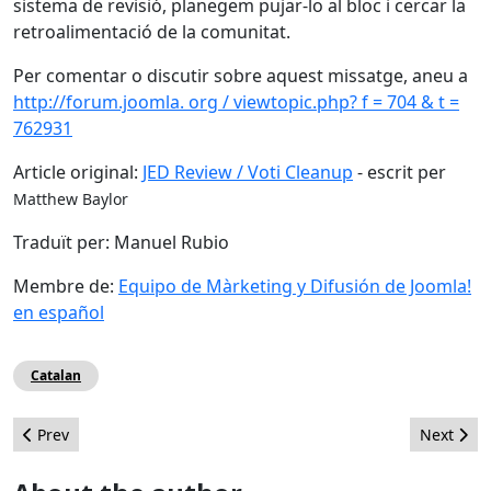
sistema de revisió, planegem pujar-lo al bloc i cercar la
retroalimentació de la comunitat.
Per comentar o discutir sobre aquest missatge, aneu a
http://forum.joomla. org / viewtopic.php? f = 704 & t =
762931
Article original:
JED Review / Voti Cleanup
- escrit per
Matthew Baylor
Traduït per: Manuel Rubio
Membre de:
Equipo de Màrketing y Difusión de Joomla!
en español
Catalan
Previous article: Noticia - Llançament de Joomla 3.0.1
Next arti
Prev
Next