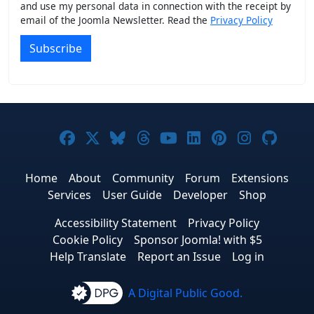
and use my personal data in connection with the receipt by
email of the Joomla Newsletter. Read the
Privacy Policy
Subscribe
Joomla! on Facebook
Joomla! on X
Joomla! on Bluesky
Joomla! on Threads
Joomla! on YouTub
Joomla! on Link
Joomla! on P
Joomla! 
Joom
Home
About
Community
Forum
Extensions
Services
User Guide
Developer
Shop
Accessibility Statement
Privacy Policy
Cookie Policy
Sponsor Joomla! with $5
Help Translate
Report an Issue
Log in
A Digital Public Good.