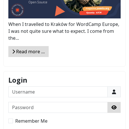
When I travelled to Kraków for WordCamp Europe,
I was not quite sure what to expect. I come from
the...
Read more …
Login
Username
Password
Show 
Remember Me