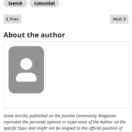
Spanish
Comunidad
Previous article: Destacados del Liderazgo Julio 2015
Next arti
Prev
Next
About the author
Some articles published on the Joomla Community Magazine
represent the personal opinion or experience of the Author on the
specific topic and might not be aligned to the official position of