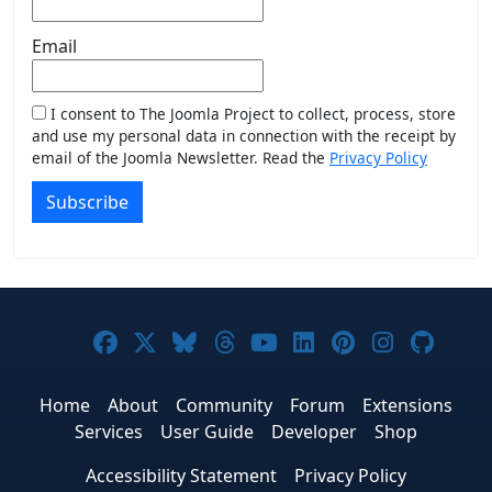
Email
I consent to The Joomla Project to collect, process, store
and use my personal data in connection with the receipt by
email of the Joomla Newsletter. Read the
Privacy Policy
Subscribe
Joomla! on Facebook
Joomla! on X
Joomla! on Bluesky
Joomla! on Threads
Joomla! on YouTub
Joomla! on Link
Joomla! on P
Joomla! 
Joom
Home
About
Community
Forum
Extensions
Services
User Guide
Developer
Shop
Accessibility Statement
Privacy Policy