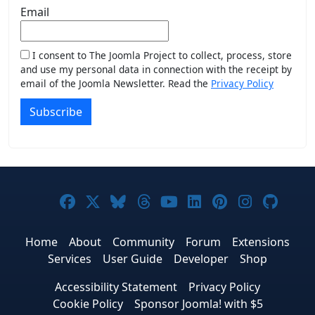
Email
I consent to The Joomla Project to collect, process, store
and use my personal data in connection with the receipt by
email of the Joomla Newsletter. Read the
Privacy Policy
Subscribe
Joomla! on Facebook
Joomla! on X
Joomla! on Bluesky
Joomla! on Threads
Joomla! on YouTub
Joomla! on Link
Joomla! on P
Joomla! 
Joom
Home
About
Community
Forum
Extensions
Services
User Guide
Developer
Shop
Accessibility Statement
Privacy Policy
Cookie Policy
Sponsor Joomla! with $5