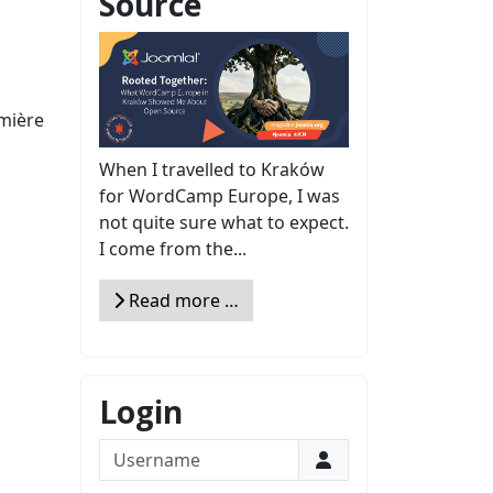
Source
emière
When I travelled to Kraków
for WordCamp Europe, I was
not quite sure what to expect.
I come from the...
Read more …
Login
Username