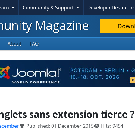
Learn
Community & Support
Developer Resource
nity Magazine
Down
About
FAQ
glets sans extension tierce ?
ecember
Published: 01 December 2015
Hits: 9454