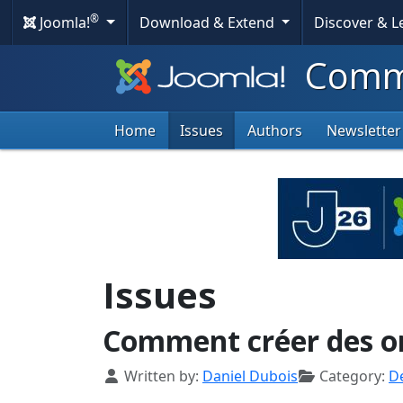
®
Joomla!
Download & Extend
Discover & 
Commu
Home
Issues
Authors
Newsletter
Issues
Comment créer des on
Details
Written by:
Daniel Dubois
Category:
D