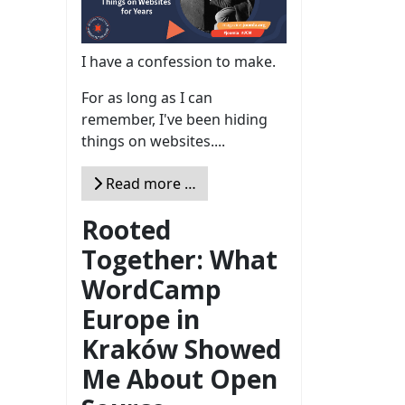
I have a confession to make.
For as long as I can
remember, I've been hiding
things on websites....
Read more …
Rooted
Together: What
WordCamp
Europe in
Kraków Showed
Me About Open