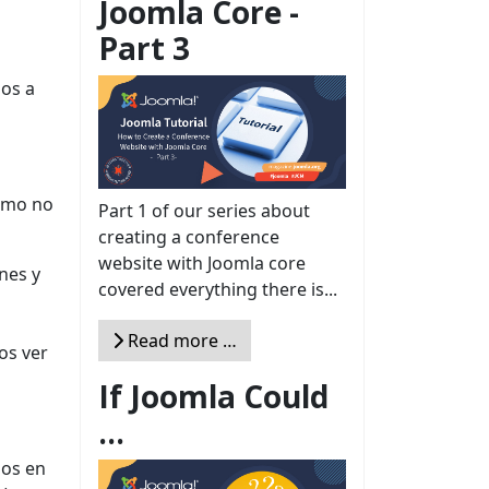
Joomla Core -
Part 3
mos a
Como no
Part 1 of our series about
creating a conference
website with Joomla core
nes y
covered everything there is...
Read more …
os ver
If Joomla Could
...
mos en