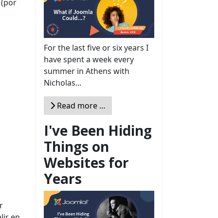
 (por
For the last five or six years I
have spent a week every
summer in Athens with
Nicholas...
Read more …
I've Been Hiding
Things on
Websites for
Years
r
lir en