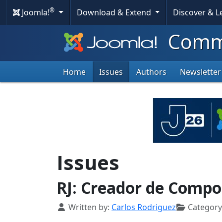
®
Joomla!
Download & Extend
Discover & 
Commu
Home
Issues
Authors
Newsletter
Issues
RJ: Creador de Compo
Details
Written by:
Carlos Rodriguez
Category