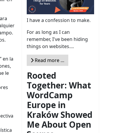
para
I have a confession to make.
alquier
For as long as I can
campo.
remember, I've been hiding
os.
things on websites....
 en la
Read more …
ones,
e le
Rooted
Together: What
ores
WordCamp
Europe in
Kraków Showed
ectiva
Me About Open
ística