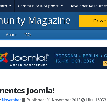
Learn
Community & Support
Developer Resource
nity Magazine
Down
About
FAQ
nentes Joomla!
:
November
Published: 01 November 2013
Hits: 16053