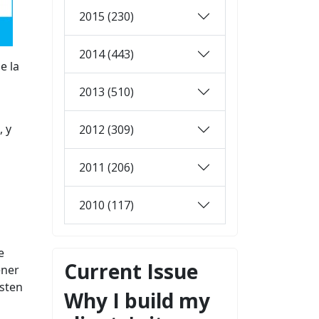
2015 (230)
2014 (443)
e la
2013 (510)
 y
2012 (309)
2011 (206)
2010 (117)
e
Current Issue
ener
isten
Why I build my