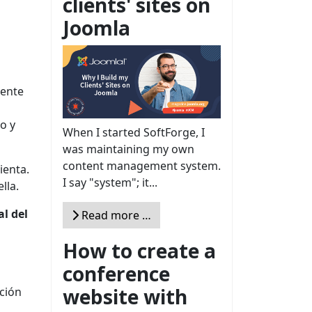
clients' sites on
Joomla
nente
o y
When I started SoftForge, I
was maintaining my own
content management system.
ienta.
I say "system"; it...
lla.
l del
Read more …
How to create a
conference
website with
ción