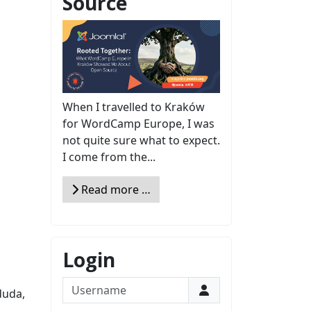
Source
When I travelled to Kraków
for WordCamp Europe, I was
not quite sure what to expect.
I come from the...
Read more …
Login
Username
duda,