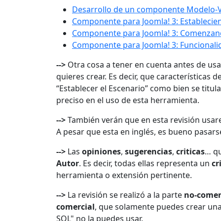
Desarrollo de un componente Modelo-Vi
Componente para Joomla! 3: Establecien
Componente para Joomla! 3: Comenzand
Componente para Joomla! 3: Funcionali
-->
Otra cosa a tener en cuenta antes de usa
quieres crear. Es decir, que características 
“Establecer el Escenario” como bien se titul
preciso en el uso de esta herramienta.
-->
También verán que en esta revisión usar
A pesar que esta en inglés, es bueno pasars
-->
Las
opiniones
,
sugerencias
,
criticas
… qu
Autor
. Es decir, todas ellas representa un
cr
herramienta o extensión pertinente.
-->
La revisión se realizó a la parte
no-comer
comercial
, que solamente puedes crear una
SQL" no la puedes usar.