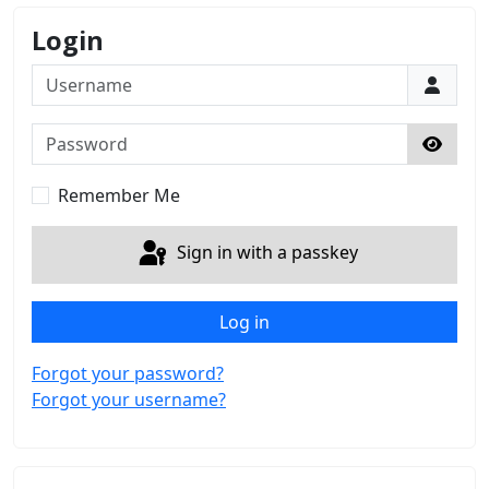
Login
Username
Password
Show 
Remember Me
Sign in with a passkey
Log in
Forgot your password?
Forgot your username?