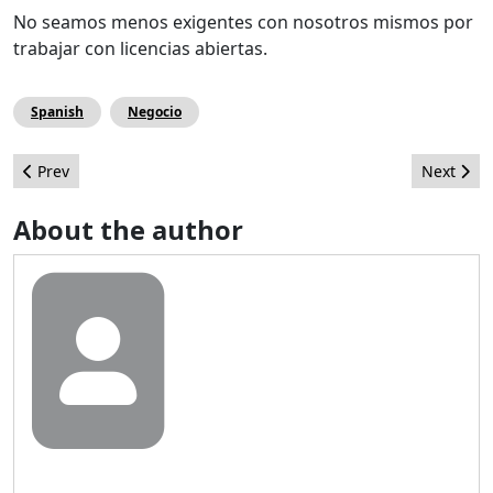
No seamos menos exigentes con nosotros mismos por
trabajar con licencias abiertas.
Spanish
Negocio
Previous article: ¿Cómo elegir una extensión? Parte 1: Procedim
Next artic
Prev
Next
About the author