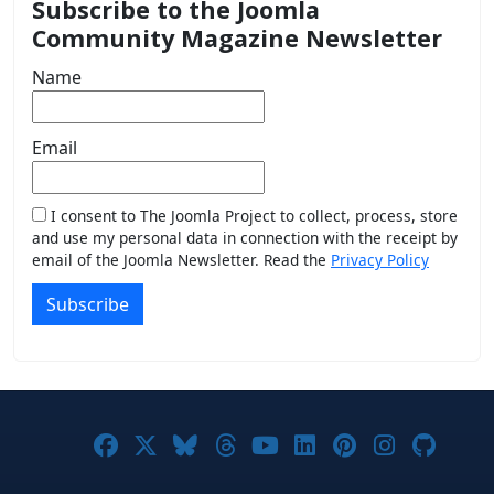
Subscribe to the Joomla
Community Magazine Newsletter
Name
Email
I consent to The Joomla Project to collect, process, store
and use my personal data in connection with the receipt by
email of the Joomla Newsletter. Read the
Privacy Policy
Subscribe
Joomla! on Facebook
Joomla! on X
Joomla! on Bluesky
Joomla! on Threads
Joomla! on YouTub
Joomla! on Link
Joomla! on P
Joomla! 
Joom