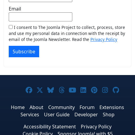
Email
I consent to The Joomla Project to collect, process, store
and use my personal data in connection with the receipt by
email of the Joomla Newsletter. Read the
Privacy Policy
Subscribe
Joomla! on Facebook
Joomla! on X
Joomla! on Bluesky
Joomla! on Threads
Joomla! on YouTub
Joomla! on Link
Joomla! on P
Joomla! 
Joom
Home
About
Community
Forum
Extensions
Services
User Guide
Developer
Shop
Accessibility Statement
Privacy Policy
Cookie Policy
Sponsor Joomla! with $5