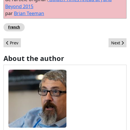
Beyond 2015
par
Brian Teeman
French
Previous article: The Method to our Marketing Madness
Next arti
Prev
Next
About the author