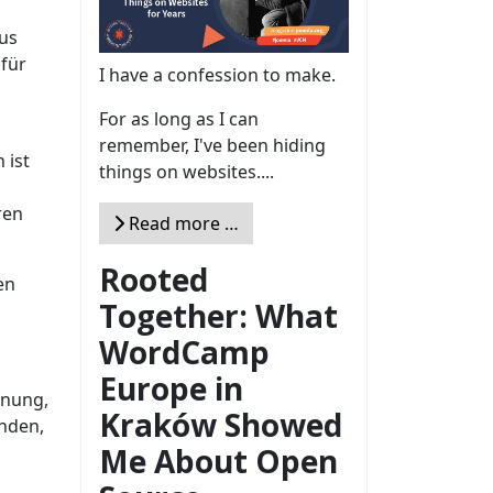
aus
 für
I have a confession to make.
For as long as I can
remember, I've been hiding
 ist
things on websites....
ren
Read more …
Rooted
en
Together: What
WordCamp
Europe in
inung,
Kraków Showed
anden,
Me About Open