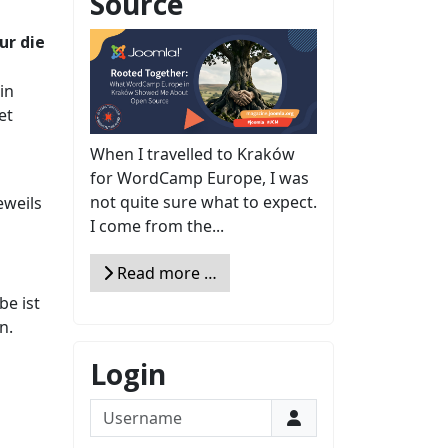
Source
ur die
in
et
When I travelled to Kraków
for WordCamp Europe, I was
not quite sure what to expect.
eweils
I come from the...
Read more …
be ist
n.
Login
Username