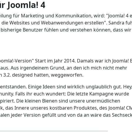
r Joomla! 4
eilung für Marketing und Kommunikation, wird: "Joomla! 4 e
in, die Websites und Webanwendungen erstellen". Sandra fuh
d bisherige Benutzer fühlen und verstehen können, dass wi
omla!-Version" Start im Jahr 2014. Damals war ich Joomla! 
aus. Aus irgendeinem Grund, an den ich mich nicht mehr
ion 3.2. designed hatten, weggeworfen.
ntstanden. Einige Ideen sind wirklich unglaublich gut. Hey,
unity. Falls ihr euch wundert: Die letzte Kampagne wurde
piriert. Die kleinen Bienen sind unsere unermüdlichen
ck, das Innere unseres kostbaren Produktes, des Joomla! C
en jeder Version gefüllt und von da an wäre das Sechsec