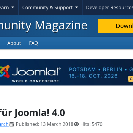
Learn
Community & Support
Developer Resource
nity Magazine
Down
About
FAQ
ür Joomla! 4.0
rch
Published: 13 March 2018
Hits: 5470