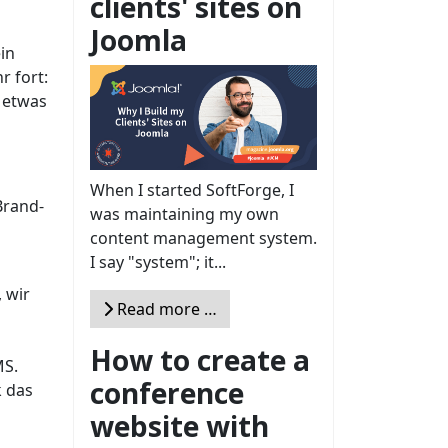
clients' sites on
Joomla
in
r fort:
r etwas
When I started SoftForge, I
Brand-
was maintaining my own
content management system.
I say "system"; it...
 wir
Read more …
How to create a
MS.
conference
k das
website with