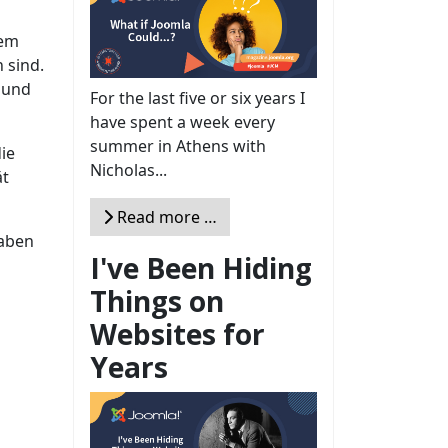
dem
 sind.
 und
For the last five or six years I
have spent a week every
summer in Athens with
ie
Nicholas...
ät
Read more …
haben
I've Been Hiding
Things on
Websites for
Years