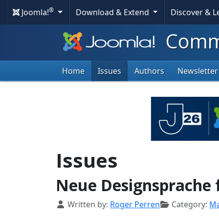
®
Joomla!
Download & Extend
Discover & 
Commu
Home
Issues
Authors
Newsletter
Issues
Neue Designsprache f
Details
Written by:
Roger Perren
Category:
Ma