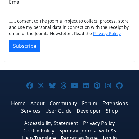
Email
I consent to The Joomla Project to collect, process, store
and use my personal data in connection with the receipt by
email of the Joomla Newsletter. Read the
Privacy Policy
Subscribe
Joomla! on Facebook
Joomla! on X
Joomla! on Bluesky
Joomla! on Threads
Joomla! on YouTub
Joomla! on Link
Joomla! on P
Joomla! 
Joom
Home
About
Community
Forum
Extensions
Services
User Guide
Developer
Shop
Accessibility Statement
Privacy Policy
Cookie Policy
Sponsor Joomla! with $5
Help Translate
Report an Issue
Log in