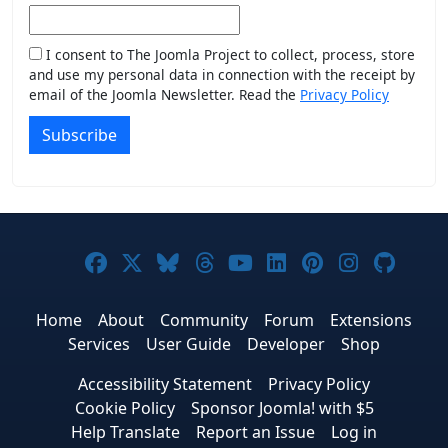
I consent to The Joomla Project to collect, process, store
and use my personal data in connection with the receipt by
email of the Joomla Newsletter. Read the
Privacy Policy
Subscribe
Joomla! on Facebook
Joomla! on X
Joomla! on Bluesky
Joomla! on Threads
Joomla! on YouTub
Joomla! on Link
Joomla! on P
Joomla! 
Joom
Home
About
Community
Forum
Extensions
Services
User Guide
Developer
Shop
Accessibility Statement
Privacy Policy
Cookie Policy
Sponsor Joomla! with $5
Help Translate
Report an Issue
Log in