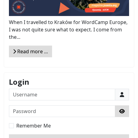
When I travelled to Kraków for WordCamp Europe,
I was not quite sure what to expect. I come from
the...
Read more …
Login
Username
Password
Show 
Remember Me