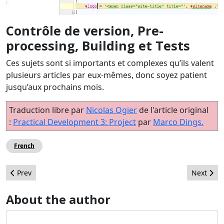
Contrôle de version, Pre-
processing, Building et Tests
Ces sujets sont si importants et complexes qu’ils valent
plusieurs articles par eux-mêmes, donc soyez patient
jusqu’aux prochains mois.
Traduction libre par
Nicolas Ogier
de l'article original
:
Practical Development 3: Project
par
Marco Dings.
French
Previous article: Joomla! World Conference - 2014
Next artic
Prev
Next
About the author