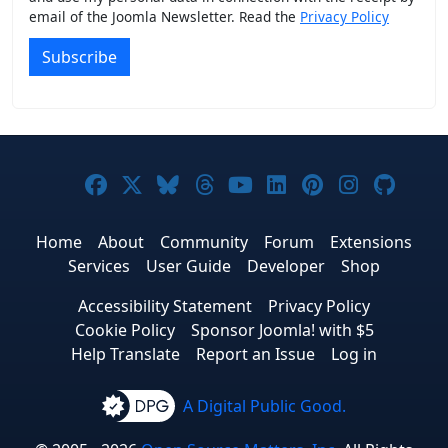
email of the Joomla Newsletter. Read the
Privacy Policy
Subscribe
Joomla! on Facebook
Joomla! on X
Joomla! on Bluesky
Joomla! on Threads
Joomla! on YouTub
Joomla! on Link
Joomla! on P
Joomla! 
Joom
Home
About
Community
Forum
Extensions
Services
User Guide
Developer
Shop
Accessibility Statement
Privacy Policy
Cookie Policy
Sponsor Joomla! with $5
Help Translate
Report an Issue
Log in
A Digital Public Good.