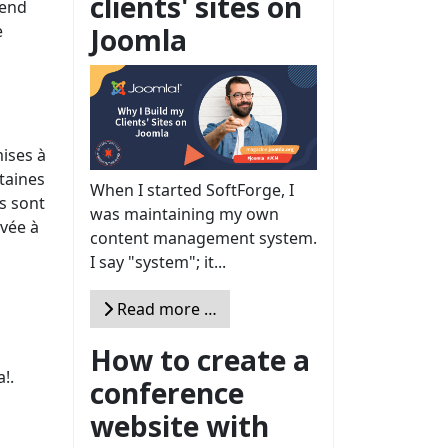
clients' sites on
tend
e
Joomla
ises à
rtaines
When I started SoftForge, I
s sont
was maintaining my own
rvée à
content management system.
I say "system"; it...
Read more …
How to create a
!.
conference
website with