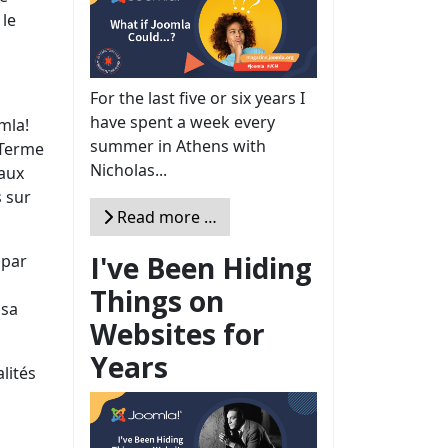
 le
For the last five or six years I
have spent a week every
mla!
summer in Athens with
 Terme
Nicholas...
 aux
s sur
Read more …
I've Been Hiding
 par
Things on
 sa
Websites for
Years
lités
s