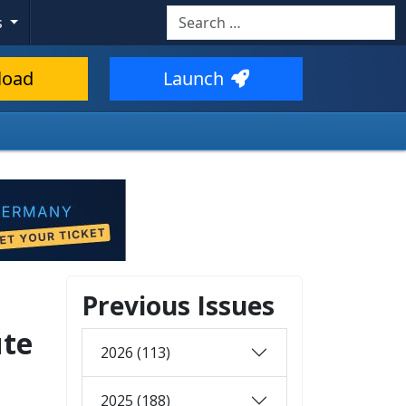
Search
s
load
Launch
Previous Issues
ute
2026 (113)
2025 (188)