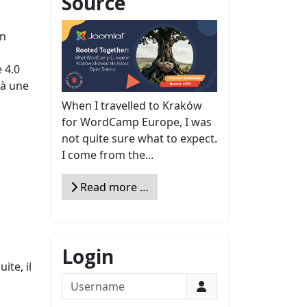
Source
on
 4.0
 à une
When I travelled to Kraków
for WordCamp Europe, I was
not quite sure what to expect.
I come from the...
Read more …
Login
ite, il
Username