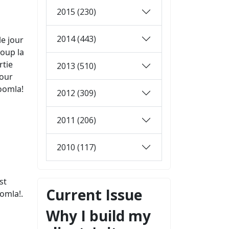
2015 (230)
2014 (443)
le jour
coup la
rtie
2013 (510)
pour
Joomla!
2012 (309)
2011 (206)
2010 (117)
st
Current Issue
oomla!.
Why I build my