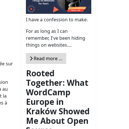
I have a confession to make.
For as long as I can
remember, I've been hiding
things on websites....
Read more …
tée sur
Rooted
Together: What
sion
a au
WordCamp
t la
Europe in
es à
Kraków Showed
Me About Open