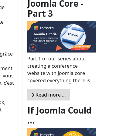
Joomla Core -
ge
Part 3
te
 grâce
Part 1 of our series about
creating a conference
rement
website with Joomla core
Si vous
covered everything there is...
, c'est
Read more …
ok,
If Joomla Could
t
...