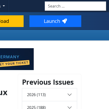
Search
s
load
Launch
Previous Issues
ux
2026 (113)
2025 (188)