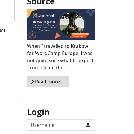
Source
the
When I travelled to Kraków
for WordCamp Europe, I was
not quite sure what to expect.
I come from the...
Read more …
Login
Username