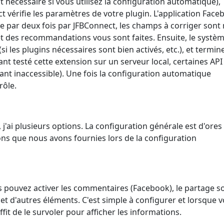
 nécessaire si vous utilisez la configuration automatique),
t vérifie les paramètres de votre plugin. L'application Face
iée par deux fois par JFBConnect, les champs à corriger sont
t des recommandations vous sont faites. Ensuite, le systè
si les plugins nécessaires sont bien activés, etc.), et termin
nt testé cette extension sur un serveur local, certaines API
nt inaccessible). Une fois la configuration automatique
rôle.
j'ai plusieurs options. La configuration générale est d'ores
ons que nous avons fournies lors de la configuration
us pouvez activer les commentaires (Facebook), le partage so
 et d'autres éléments. C'est simple à configurer et lorsque 
fit de le survoler pour afficher les informations.