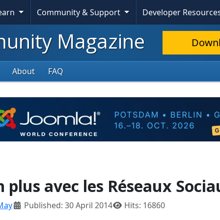
Learn
Community & Support
Developer Resource
nity Magazine
Down
About
FAQ
n plus avec les Réseaux Socia
May
Published: 30 April 2014
Hits: 16860