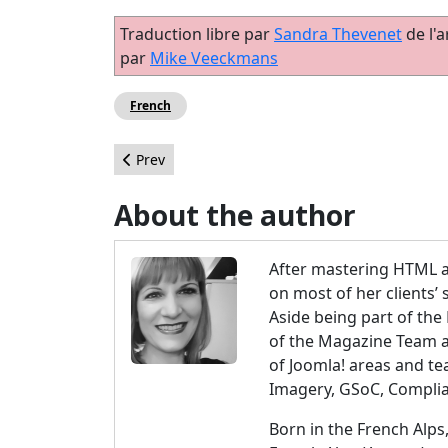
Traduction libre par
Sandra Thevenet
de l'ar
par
Mike Veeckmans
French
Previous article: Lanzamiento de Joomla 3.3
Prev
About the author
After mastering HTML a
on most of her clients’ s
Aside being part of t
of the Magazine Team a
of Joomla! areas and te
Imagery, GSoC, Compli
Born in the French Alps,