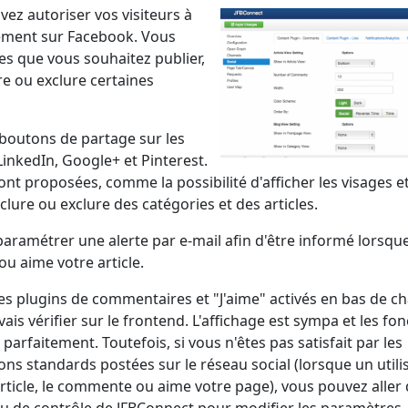
ez autoriser vos visiteurs à
tement sur Facebook. Vous
s que vous souhaitez publier,
re ou exclure certaines
 boutons de partage sur les
LinkedIn, Google+ et Pinterest.
nt proposées, comme la possibilité d'afficher les visages e
nclure ou exclure des catégories et des articles.
paramétrer une alerte par e-mail afin d'être informé lorsqu
u aime votre article.
les plugins de commentaires et "J'aime" activés en bas de c
e vais vérifier sur le frontend. L'affichage est sympa et les fo
arfaitement. Toutefois, si vous n'êtes pas satisfait par les
ons standards postées sur le réseau social (lorsque un utili
rticle, le commente ou aime votre page), vous pouvez aller