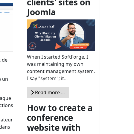
clients' sites on
Joomla
When I started SoftForge, I
t de
was maintaining my own
content management system.
I say "system"; it...
e un
Read more …
haque
How to create a
nctions
conference
sateur
website with
 dans