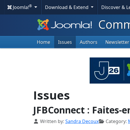
®
Joomla!
Download & Extend
Discover & 
Commu
Home
Issues
Authors
Newsletter
Issues
JFBConnect : Faites-e
Details
Written by:
Sandra Decoux
Category: