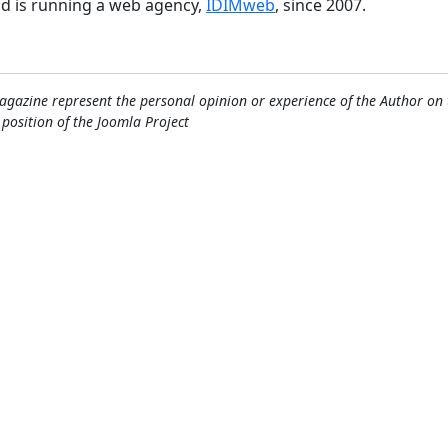
nd is running a web agency,
IDIMweb
, since 2007.
gazine represent the personal opinion or experience of the Author on 
l position of the Joomla Project