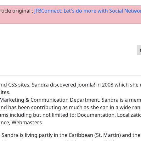
ticle original :
JFBConnect: Let's do more with Social Netwo
nd CSS sites, Sandra discovered Joomla! in 2008 which she 
ites.
he Marketing & Communication Department, Sandra is a me
nd has been contributing as much as she can in a wide ra
ams including but not limited to; Documentation, Localizati
ance, Webmasters.
 Sandra is living partly in the Caribbean (St. Martin) and the