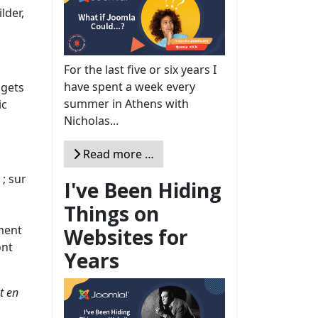
lder,
For the last five or six years I
have spent a week every
dgets
summer in Athens with
ic
Nicholas...
Read more …
 ; sur
I've Been Hiding
s
Things on
ment
Websites for
ont
Years
t en