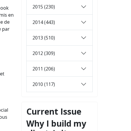
2015 (230)
book
 mis en
me de
2014 (443)
e par
2013 (510)
2012 (309)
2011 (206)
 et
2010 (117)
Current Issue
cial
vous
Why I build my