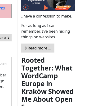
rks
I have a confession to make.
For as long as I can
remember, I've been hiding
things on websites....
Next article: Joomla! World Conference - 2014
Next
Read more …
Rooted
uses
Together: What
WordCamp
mber
nge
Europe in
on,
Kraków Showed
Me About Open