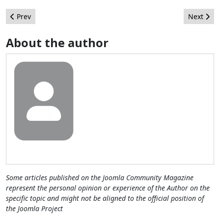
Previous article: Consejos para la Migración del SEO - Parte 1: 
Next arti
Prev
Next
About the author
Some articles published on the Joomla Community Magazine
represent the personal opinion or experience of the Author on the
specific topic and might not be aligned to the official position of
the Joomla Project