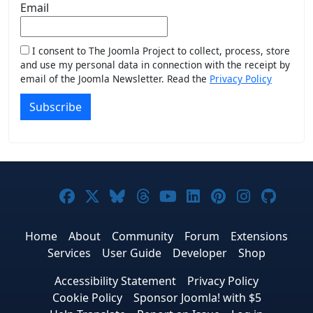
Email
I consent to The Joomla Project to collect, process, store
and use my personal data in connection with the receipt by
email of the Joomla Newsletter. Read the
Privacy Policy
Subscribe
Joomla! on Facebook
Joomla! on X
Joomla! on Bluesky
Joomla! on Threads
Joomla! on YouTub
Joomla! on Link
Joomla! on P
Joomla! 
Joom
Home
About
Community
Forum
Extensions
Services
User Guide
Developer
Shop
Accessibility Statement
Privacy Policy
Cookie Policy
Sponsor Joomla! with $5