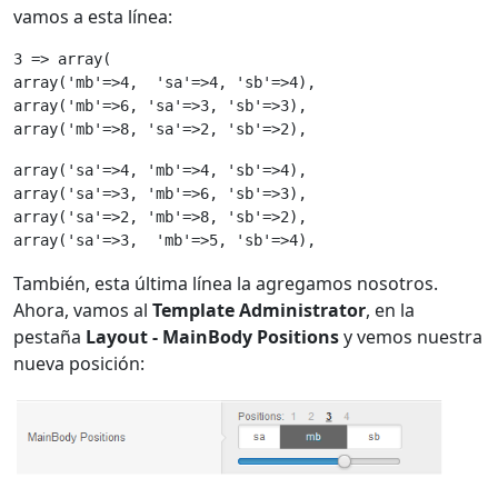
vamos a esta línea:
3 => array(
array('mb'=>4,  'sa'=>4, 'sb'=>4),
array('mb'=>6, 'sa'=>3, 'sb'=>3),
array('mb'=>8, 'sa'=>2, 'sb'=>2),
array('sa'=>4, 'mb'=>4, 'sb'=>4),
array('sa'=>3, 'mb'=>6, 'sb'=>3),
array('sa'=>2, 'mb'=>8, 'sb'=>2),

array('sa'=>3,  'mb'=>5, 'sb'=>4),
También, esta última línea la agregamos nosotros.
Ahora, vamos al
Template Administrator
, en la
pestaña
Layout - MainBody Positions
y vemos nuestra
nueva posición: