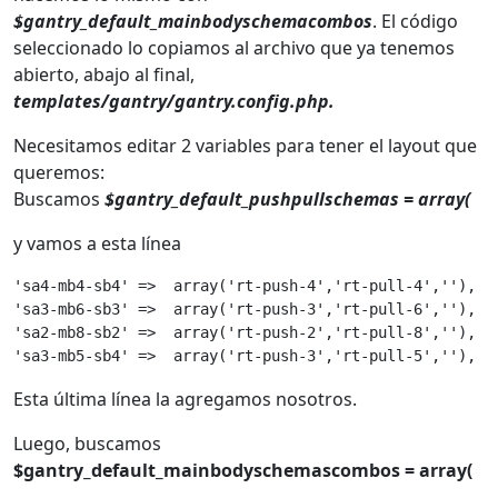
$gantry_default_mainbodyschemacombos
. El código
seleccionado lo copiamos al archivo que ya tenemos
abierto, abajo al final,
templates/gantry/gantry.config.php.
Necesitamos editar 2 variables para tener el layout que
queremos:
Buscamos
$gantry_default_pushpullschemas = array(
y vamos a esta línea
'sa4-mb4-sb4' =>  array('rt-push-4','rt-pull-4',''),

'sa3-mb6-sb3' =>  array('rt-push-3','rt-pull-6',''),

'sa2-mb8-sb2' =>  array('rt-push-2','rt-pull-8',''),

'sa3-mb5-sb4' =>  array('rt-push-3','rt-pull-5',''),
Esta última línea la agregamos nosotros.
Luego, buscamos
$gantry_default_mainbodyschemascombos = array(