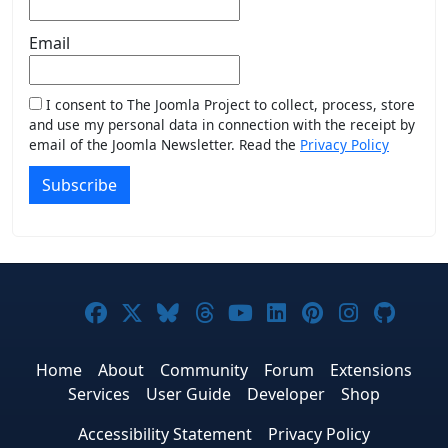
Email
I consent to The Joomla Project to collect, process, store
and use my personal data in connection with the receipt by
email of the Joomla Newsletter. Read the
Privacy Policy
Subscribe
Joomla! on Facebook
Joomla! on X
Joomla! on Bluesky
Joomla! on Threads
Joomla! on YouTub
Joomla! on Link
Joomla! on P
Joomla! 
Joom
Home
About
Community
Forum
Extensions
Services
User Guide
Developer
Shop
Accessibility Statement
Privacy Policy