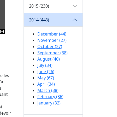
2015 (230)
2014 (443)
December (44)
November (27)
October (27)
September (38)
August (40)
July (34)
June (26)
e les
May (67)
’a
April (34)
s
March (38)
guant
February (36)
January (32)
st
devoir