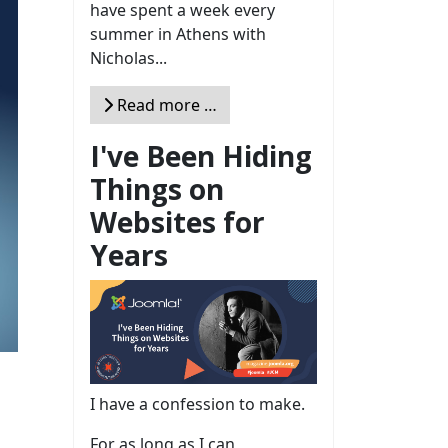
have spent a week every
summer in Athens with
Nicholas...
Read more …
I've Been Hiding
Things on
Websites for
Years
I have a confession to make.
For as long as I can