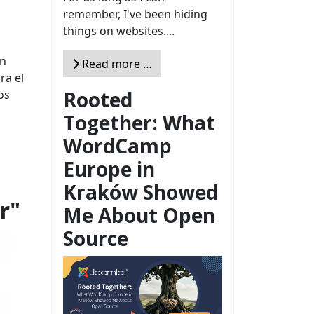
remember, I've been hiding
things on websites....
an
Read more …
ra el
Rooted
os
Together: What
WordCamp
Europe in
Kraków Showed
r"
Me About Open
Source