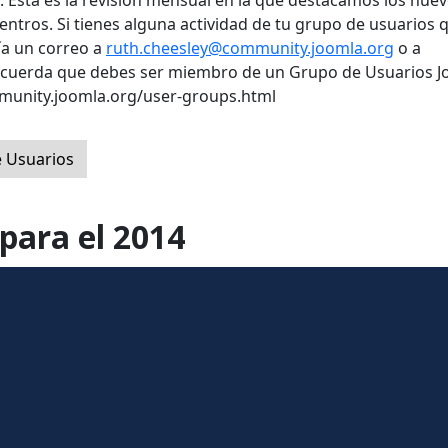
 Esta es la revisión mensual en la que destacamos los nue
ntros. Si tienes alguna actividad de tu grupo de usuarios 
ía un correo a
ruth.cheesley@community.joomla.org
o a
ecuerda que debes ser miembro de un Grupo de Usuarios J
mmunity.joomla.org/user-groups.html
 Usuarios
para el 2014