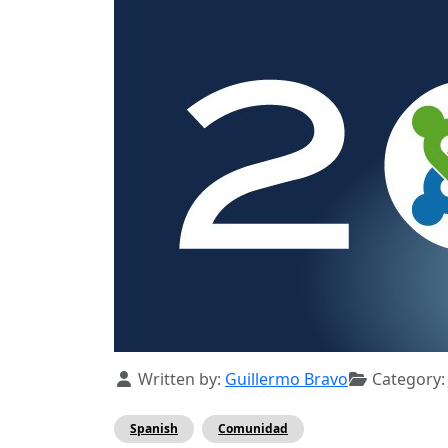
Details
Written by:
Guillermo Bravo
Category
Spanish
Comunidad