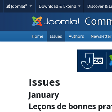
®
Joomla!
Download & Extend
Discover & 
Commu
Home
Issues
Authors
Newsletter
Issues
January
Leçons de bonnes pra