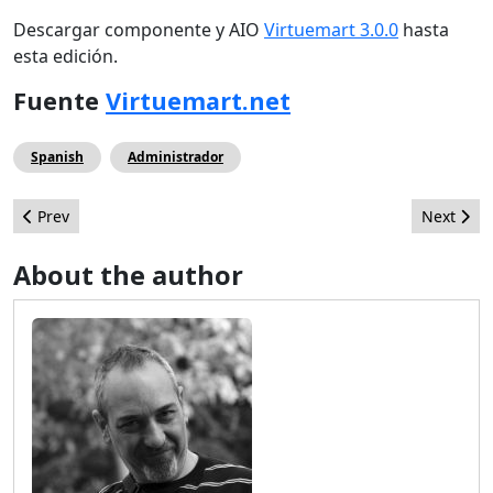
Descargar componente y AIO
Virtuemart 3.0.0
hasta
esta edición.
Fuente
Virtuemart.net
Spanish
Administrador
Previous article: Cómo crear una plantilla front-end para Joomla
Next arti
Prev
Next
About the author