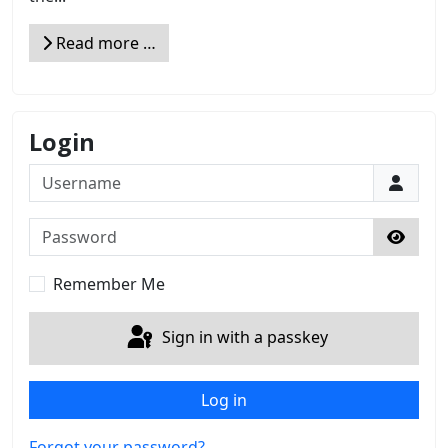
Read more …
Login
Username
Password
Show 
Remember Me
Sign in with a passkey
Log in
Forgot your password?