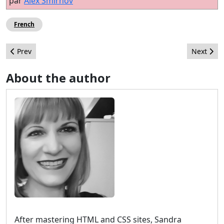
par
Alex Smirnov
French
Previous article: Focusing on Joomla!
Next arti
Prev
Next
About the author
After mastering HTML and CSS sites, Sandra