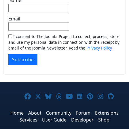
Name
Email
I consent to The Joomla Project to collect, process, store
and use my personal data in connection with the receipt by
email of the Joomla Newsletter. Read the
Privacy Policy
Subscribe
Joomla! on Facebook
Joomla! on X
Joomla! on Bluesky
Joomla! on Threads
Joomla! on YouTub
Joomla! on Link
Joomla! on P
Joomla! 
Joom
Home
About
Community
Forum
Extensions
Services
User Guide
Developer
Shop