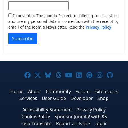
I consent to The Joomla Project to collect, process, store
and use my personal data in connection with the receipt by
email of the Joomla Newsletter. Read the
Privacy Policy
Subscribe
Joomla! on Facebook
Joomla! on X
Joomla! on Bluesky
Joomla! on Threads
Joomla! on YouTub
Joomla! on Link
Joomla! on P
Joomla! 
Joom
Home
About
Community
Forum
Extensions
Services
User Guide
Developer
Shop
Accessibility Statement
Privacy Policy
Cookie Policy
Sponsor Joomla! with $5
Help Translate
Report an Issue
Log in