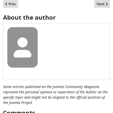
Previous article: Joomla en las Administraciones locales
Next artic
Prev
Next
About the author
Some articles published on the Joomla Community Magazine
represent the personal opinion or experience of the Author on the
specific topic and might not be aligned to the official position of
the Joomla Project
Comments