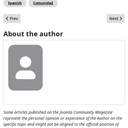
Spanish
Comunidad
Previous article: Pasos y extensiones utilizadas para la migraci
Next artic
Prev
Next
About the author
Some articles published on the Joomla Community Magazine
represent the personal opinion or experience of the Author on the
specific topic and might not be aligned to the official position of