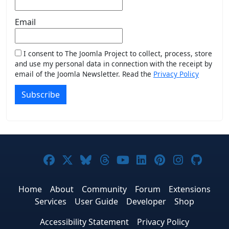
Email
I consent to The Joomla Project to collect, process, store
and use my personal data in connection with the receipt by
email of the Joomla Newsletter. Read the
Privacy Policy
Subscribe
Joomla! on Facebook
Joomla! on X
Joomla! on Bluesky
Joomla! on Threads
Joomla! on YouTub
Joomla! on Link
Joomla! on P
Joomla! 
Joom
Home
About
Community
Forum
Extensions
Services
User Guide
Developer
Shop
Accessibility Statement
Privacy Policy