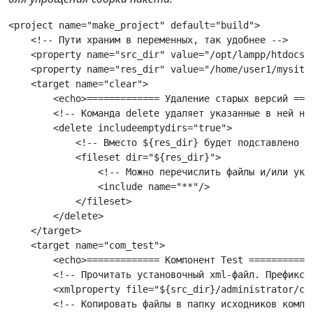
<project name="make_project" default="build">
    <!-- Пути храним в переменных, так удобнее --> 
    <property name="src_dir" value="/opt/lampp/htdocs/
    <property name="res_dir" value="/home/user1/mysite
    <target name="clear">
        <echo>============= Удаление старых версий ===
        <!-- Команда delete удаляет указанные в ней на
        <delete includeemptydirs="true">
            <!-- Вместо ${res_dir} будет подставлено з
            <fileset dir="${res_dir}"> 
                <!-- Можно перечислить файлы и/или ука
                <include name="**"/>
            </fileset> 
        </delete>
    </target>
    <target name="com_test">
        <echo>============= Компонент Test ===========
        <!-- Прочитать установочный xml-файл. Префикс 
        <xmlproperty file="${src_dir}/administrator/co
        <!-- Копировать файлы в папку исходников компо