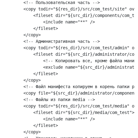
        <!-- Пользовательская часть -->
        <copy todir="${res_dir}/src/com_test/site" ove
            <fileset dir="${src_dir}/components/com_te
                <include name="**" />
            </fileset> 
        </copy>
        <!-- Административная часть -->
        <copy todir="${res_dir}/src/com_test/admin" ov
            <fileset dir="${src_dir}/administrator/com
                <!-- Копировать все, кроме файла маниф
                <exclude name="${src_dir}/administrato
            </fileset> 
        </copy>
        <!-- Файл манифеста копируем в корень папки ра
        <copy file="${src_dir}/administrator/component
        <!-- Файлы из папки media -->
        <copy todir="${res_dir}/src/com_test/media" ov
            <fileset dir="${src_dir}/media/com_test">
                <include name="**" />
            </fileset> 
        </copy>