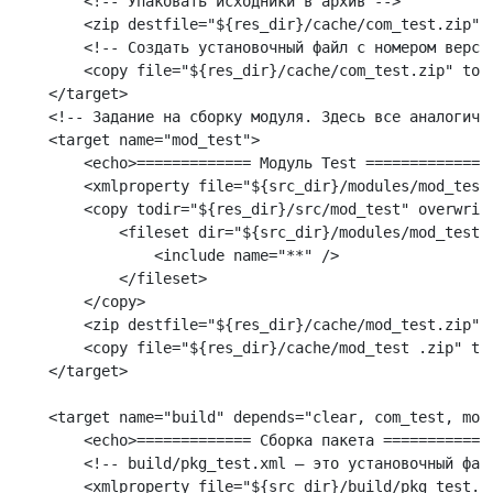
        <!-- Упаковать исходники в архив -->
        <zip destfile="${res_dir}/cache/com_test.zip" 
        <!-- Создать установочный файл с номером верси
        <copy file="${res_dir}/cache/com_test.zip" tof
    </target> 
    <!-- Задание на сборку модуля. Здесь все аналогичн
    <target name="mod_test">
        <echo>============= Модуль Test =============<
        <xmlproperty file="${src_dir}/modules/mod_test
        <copy todir="${res_dir}/src/mod_test" overwrit
            <fileset dir="${src_dir}/modules/mod_test"
                <include name="**" />
            </fileset>
        </copy>
        <zip destfile="${res_dir}/cache/mod_test.zip" 
        <copy file="${res_dir}/cache/mod_test .zip" to
    </target>
    <target name="build" depends="clear, com_test, mod
        <echo>============= Сборка пакета ============
        <!-- build/pkg_test.xml — это установочный фай
        <xmlproperty file="${src_dir}/build/pkg_test.x