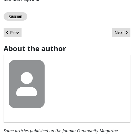
Russian
Previous article: CMS-Garden - Why Open Source CMS's Are No
Next arti
Prev
Next
About the author
Some articles published on the Joomla Community Magazine