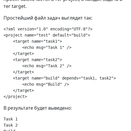
тег target.
Простейший файл задач выглядит так:
<?xml version="1.0" encoding="UTF-8"?>
<project name="test" default="build">
    <target name="task1">
        <echo msg="Task 1" />
    </target> 
    <target name="task2">
        <echo msg="Task 2" />
    </target> 
    <target name="build" depends="task1, task2">
        <echo msg="Build" />
    </target> 
</project>
В результате будет выведено:
Task 1
Task 2