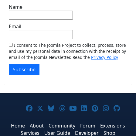
Name
Email
I consent to The Joomla Project to collect, process, store
and use my personal data in connection with the receipt by
email of the Joomla Newsletter. Read the
Privacy Policy
Subscribe
Joomla! on Facebook
Joomla! on X
Joomla! on Bluesky
Joomla! on Threads
Joomla! on YouTub
Joomla! on Link
Joomla! on P
Joomla! 
Joom
Home
About
Community
Forum
Extensions
Services
User Guide
Developer
Shop