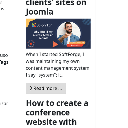
clients' sites on
e
os.
Joomla
When I started SoftForge, I
 uso
was maintaining my own
Tags
content management system.
I say "system"; it...
Read more …
How to create a
izar
conference
website with