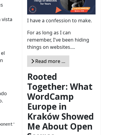
us
 vista
I have a confession to make.
For as long as I can
remember, I've been hiding
things on websites....
 el
un
Read more …
Rooted
Together: What
ado
WordCamp
o.
Europe in
Kraków Showed
Me About Open