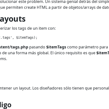
olucionar este problem. Un sistema genial detrás del simpl
que permiten create HTML a partir de objetos/arrays de dat
layouts
rizar los tags de un item con:
t.tags', $itemTags);
ntent/tags.php
pasando
$itemTags
como parámetro para
 de una forma más global. El único requisito es que
$item
ems.
ener un layout. Los diseñadores sólo tienen que personal
digo