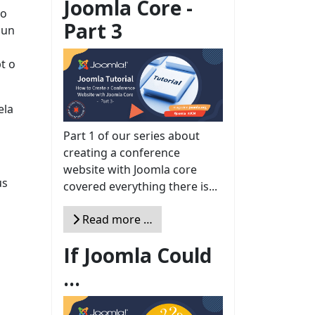
Joomla Core -
go
Part 3
 un
t o
ela
Part 1 of our series about
creating a conference
website with Joomla core
us
covered everything there is...
Read more …
If Joomla Could
...