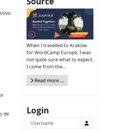
Source
ctivo.
When I travelled to Kraków
for WordCamp Europe, I was
not quite sure what to expect.
I come from the...
Read more …
or
Login
o de
Username