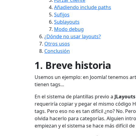
Forzar cliente
Añadiendo include paths
Sufijos
Sublayouts
Modo debug
¿Dónde no usar layouts?
Otros usos
Conclusión
1. Breve historia
Usemos un ejemplo: en Joomla! tenemos artí
tienen tags...
En el sistema de plantillas previo a
JLayouts
requeriría copiar y pegar el mismo código
tags. Pero eso no es tan difícil ¿no? No. Per
olvida hacerlo para categorías. Alguien intr
empiezan y el sistema se hace más difícil d