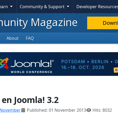
Learn
Community & Support
Developer Resource
nity Magazine
Down
About
FAQ
 en Joomla! 3.2
November
Published: 01 November 2013
Hits: 8032