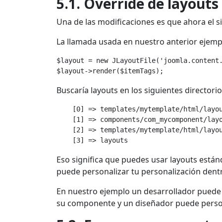
5.1. Override de layout
Una de las modificaciones es que ahora el 
La llamada usada en nuestro anterior ejemp
$layout = new JLayoutFile('joomla.content.
Buscaría layouts en los siguientes directori
    [0] => templates/mytemplate/html/layou
    [1] => components/com_mycomponent/layo
    [2] => templates/mytemplate/html/layou
Eso significa que puedes usar layouts está
puede personalizar tu personalización dentro
En nuestro ejemplo un desarrollador puede 
su componente y un diseñador puede persona