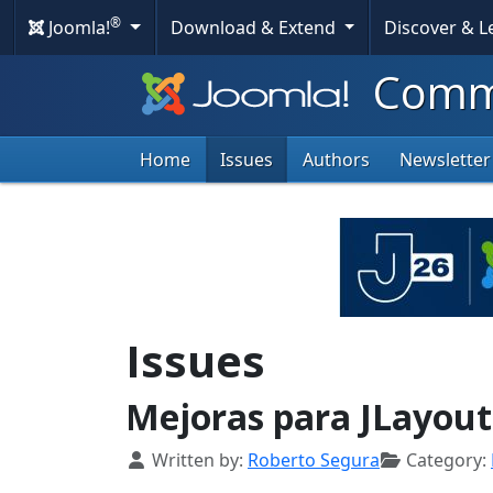
®
Joomla!
Download & Extend
Discover & 
Commu
Home
Issues
Authors
Newsletter
Issues
Mejoras para JLayout
Details
Written by:
Roberto Segura
Category: