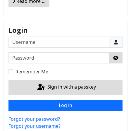
Read more …
Login
Username
Password
Show 
Remember Me
Sign in with a passkey
Log in
Forgot your password?
Forgot your username?