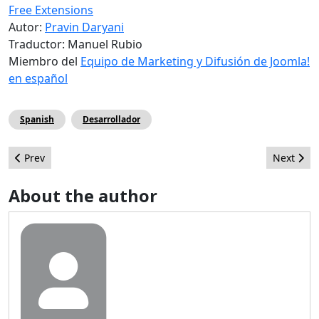
Free Extensions
Autor:
Pravin Daryani
Traductor: Manuel Rubio
Miembro del
Equipo de Marketing y Difusión de Joomla!
en español
Spanish
Desarrollador
Previous article: Enlaces rápidos en la administración de Joomla
Next arti
Prev
Next
About the author