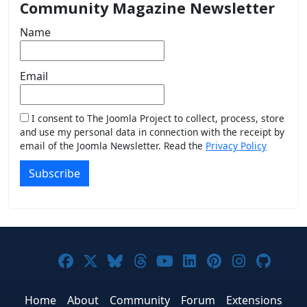
Community Magazine Newsletter
Name
Email
I consent to The Joomla Project to collect, process, store
and use my personal data in connection with the receipt by
email of the Joomla Newsletter. Read the
Privacy Policy
Subscribe
Joomla! on Facebook
Joomla! on X
Joomla! on Bluesky
Joomla! on Threads
Joomla! on YouTub
Joomla! on Link
Joomla! on P
Joomla! 
Joom
Home
About
Community
Forum
Extensions