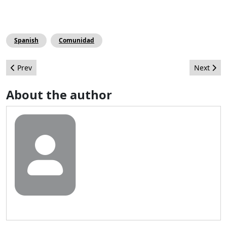
Spanish
Comunidad
Previous article: Comunidad... divino tesoro
Next arti
Prev
Next
About the author