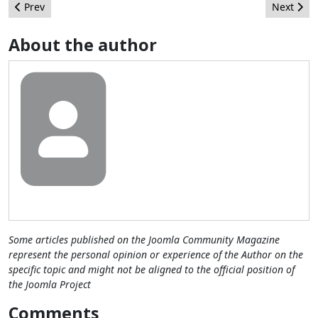
Previous article: Listado de acciones para seguridad básica en 
Next artic
Prev
Next
About the author
Some articles published on the Joomla Community Magazine
represent the personal opinion or experience of the Author on the
specific topic and might not be aligned to the official position of
the Joomla Project
Comments