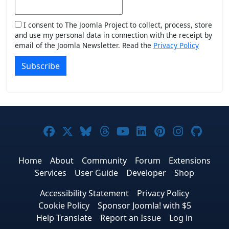
I consent to The Joomla Project to collect, process, store
and use my personal data in connection with the receipt by
email of the Joomla Newsletter. Read the
Privacy Policy
Subscribe
Joomla! on Facebook
Joomla! on X
Joomla! on Bluesky
Joomla! on Threads
Joomla! on YouTub
Joomla! on Link
Joomla! on P
Joomla! 
Joom
Home
About
Community
Forum
Extensions
Services
User Guide
Developer
Shop
Accessibility Statement
Privacy Policy
Cookie Policy
Sponsor Joomla! with $5
Help Translate
Report an Issue
Log in